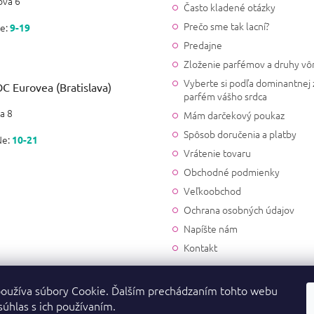
vá 6
Často kladené otázky
Prečo sme tak lacní?
e:
9-19
Predajne
Zloženie parfémov a druhy vô
Vyberte si podľa dominantnej 
C Eurovea (Bratislava)
parfém vášho srdca
a 8
Mám darčekový poukaz
Spôsob doručenia a platby
Ne:
10-21
Vrátenie tovaru
Obchodné podmienky
Veľkoobchod
Ochrana osobných údajov
Napíšte nám
Kontakt
oužíva súbory Cookie. Ďalším prechádzaním tohto webu
súhlas s ich používaním.