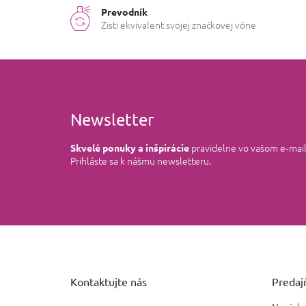
Prevodník
Zisti ekvivalent svojej značkovej vône
Newsletter
pravidelne vo vašom e‑mai
Skvelé ponuky a inšpirácie
Prihláste sa k nášmu newsletteru.
Z
á
p
ä
Kontaktujte nás
Predajň
t