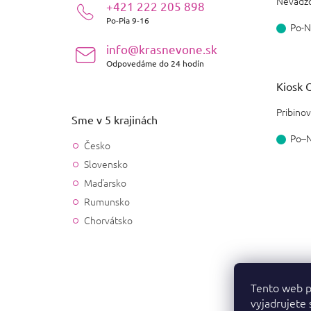
i
Nevädzo
+421 222 205 898
e
Po-Pia 9-16
Po-N
info@krasnevone.sk
Odpovedáme do 24 hodín
Kiosk O
Pribinov
Sme v 5 krajinách
Po–
Česko
Slovensko
Maďarsko
Rumunsko
Chorvátsko
Tento web p
vyjadrujete 