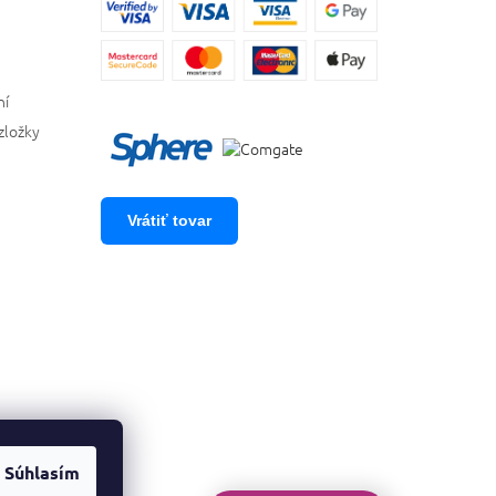
ní
zložky
Vrátiť tovar
Súhlasím