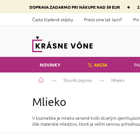
Prejsť
•
DOPRAVA ZADARMO PRI NÁKUPE NAD 59 EUR
2
na
obsah
Často kladené otázky
Prečo sme tak lacní?
Pre
NOVINKY
AKCIA
PA
Domov
Slovník pojmov
Mlieko
Mlieko
V kozmetike je mlieko cenené kvôli skvelým zjemňujúcim a
čiže materské mledzivo, ktoré je veľmi cennou prírodnou