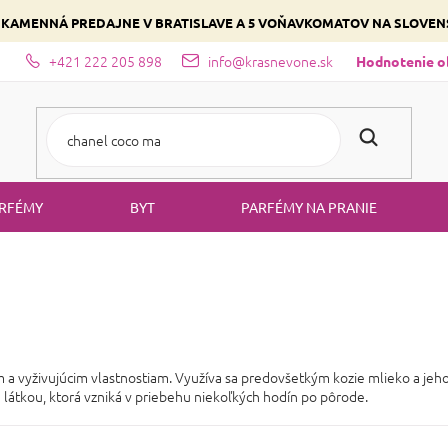
 KAMENNÁ PREDAJNE V BRATISLAVE A 5 VOŇAVKOMATOV NA SLOVE
+421 222 205 898
info@krasnevone.sk
dajne
Zloženie parfémov a druhy vôní
Vyberte si podľa domina
Hodnotenie 
RFÉMY
BYT
PARFÉMY NA PRANIE
 vyživujúcim vlastnostiam. Využíva sa predovšetkým kozie mlieko a jeho d
 látkou, ktorá vzniká v priebehu niekoľkých hodín po pôrode.