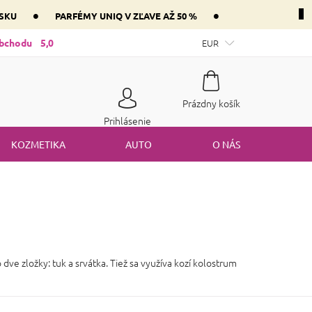
•
•
NSKU
PARFÉMY UNIQ V ZĽAVE AŽ 50 %
ntnej zložky parfém vášho srdca
obchodu
5,0
Mám darčekový poukaz
EUR
Spôsob
Nákupný
Prázdny košík
košík
Prihlásenie
KOZMETIKA
AUTO
O NÁS
ve zložky: tuk a srvátka. Tiež sa využíva kozí kolostrum