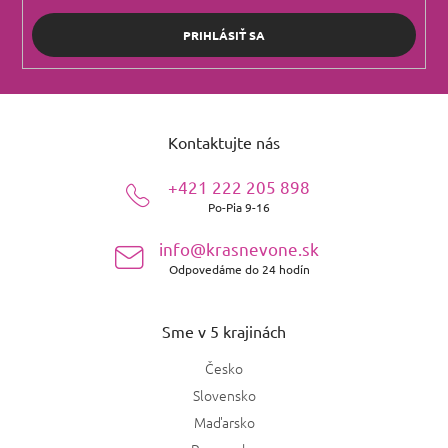
PRIHLÁSIŤ SA
Z
á
Kontaktujte nás
p
ä
+421 222 205 898
t
Po-Pia 9-16
i
e
info@krasnevone.sk
Odpovedáme do 24 hodín
Sme v 5 krajinách
Česko
Slovensko
Maďarsko