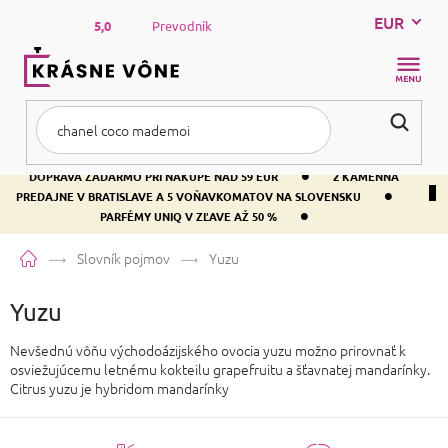
Prejsť
EUR
na
5,0
Prevodník
obsah
NÁKUP
KOŠÍK
•
DOPRAVA ZADARMO PRI NÁKUPE NAD 59 EUR
2 KAMENNÁ
•
PREDAJNE V BRATISLAVE A 5 VOŇAVKOMATOV NA SLOVENSKU
•
PARFÉMY UNIQ V ZĽAVE AŽ 50 %
Domov
Slovník pojmov
Yuzu
Yuzu
Nevšednú vôňu východoázijského ovocia yuzu možno prirovnať k
osviežujúcemu letnému kokteilu grapefruitu a šťavnatej mandarínky.
Citrus yuzu je hybridom mandarínky