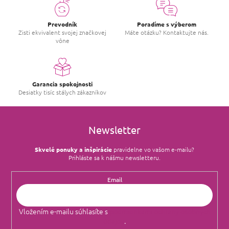
Prevodník
Poradíme s výberom
Zisti ekvivalent svojej značkovej
Máte otázku? Kontaktujte nás.
vône
Garancia spokojnosti
Desiatky tisíc stálych zákazníkov
Newsletter
Skvelé ponuky a inšpirácie
pravidelne vo vašom e‑mailu?
Prihláste sa k nášmu newsletteru.
Email
Vložením e-mailu súhlasíte s
podmienkami ochrany osobných
údajov
.