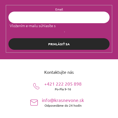
Email
Vložením e-mailu súhlasíte s
podmienkami ochrany osobných
údajov
.
PRIHLÁSIŤ SA
Z
á
Kontaktujte nás
p
ä
+421 222 205 898
t
Po-Pia 9-16
i
e
info@krasnevone.sk
Odpovedáme do 24 hodín