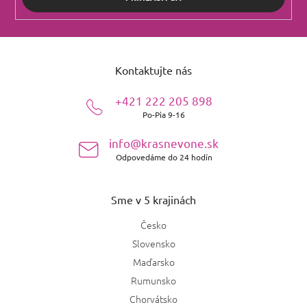
Z
á
Kontaktujte nás
p
ä
+421 222 205 898
t
Po-Pia 9-16
i
e
info@krasnevone.sk
Odpovedáme do 24 hodín
Sme v 5 krajinách
Česko
Slovensko
Maďarsko
Rumunsko
Chorvátsko