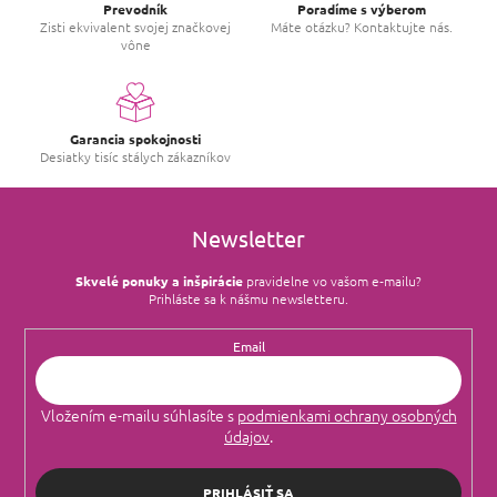
Prevodník
Poradíme s výberom
Zisti ekvivalent svojej značkovej
Máte otázku? Kontaktujte nás.
vône
Garancia spokojnosti
Desiatky tisíc stálych zákazníkov
Newsletter
Skvelé ponuky a inšpirácie
pravidelne vo vašom e‑mailu?
Prihláste sa k nášmu newsletteru.
Email
Vložením e-mailu súhlasíte s
podmienkami ochrany osobných
údajov
.
PRIHLÁSIŤ SA