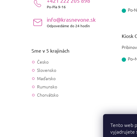
+421 222 205 898
e
Po-Pia 9-16
Po-N
info@krasnevone.sk
Odpovedáme do 24 hodín
Kiosk O
Pribinov
Sme v 5 krajinách
Po–
Česko
Slovensko
Maďarsko
Rumunsko
Chorvátsko
Tento web p
vyjadrujete 