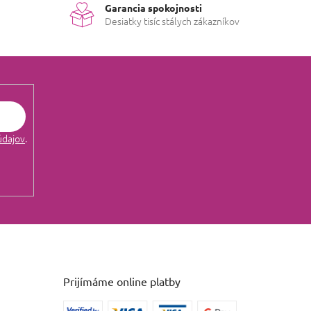
Garancia spokojnosti
Desiatky tisíc stálych zákazníkov
 hviezdičiek.
 hviezdičiek.
údajov
.
originálnom prevedení ale táto vôňa ju ani
 hviezdičiek.
oločné
ika
(Administrátor)
Prijímáme online platby
3