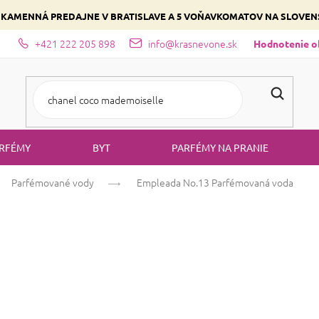
 KAMENNÁ PREDAJNE V BRATISLAVE A 5 VOŇAVKOMATOV NA SLOVE
+421 222 205 898
info@krasnevone.sk
dajne
Zloženie parfémov a druhy vôní
Vyberte si podľa domina
Hodnotenie 
RFÉMY
BYT
PARFÉMY NA PRANIE
Parfémované vody
Empleada No.13
Parfémovaná voda
Empleada No.1
Ovocná
Citrusová
Priemerné
12 hodnotení
Podrobnosti hodn
hodnotenie
produktu