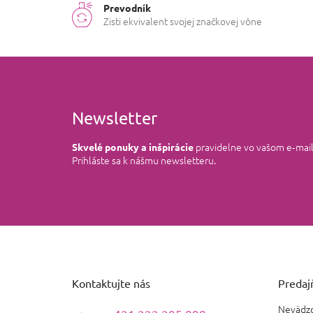
Prevodník
Zisti ekvivalent svojej značkovej vône
Newsletter
pravidelne vo vašom e‑mai
Skvelé ponuky a inšpirácie
Prihláste sa k nášmu newsletteru.
Z
á
p
ä
Kontaktujte nás
Predajň
t
i
Nevädzo