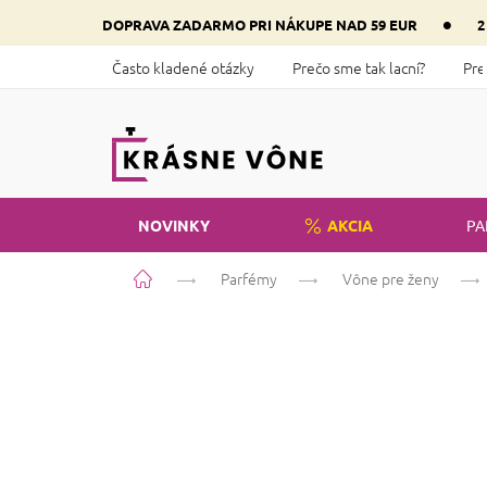
Prejsť
•
DOPRAVA ZADARMO PRI NÁKUPE NAD 59 EUR
2
na
obsah
Často kladené otázky
Prečo sme tak lacní?
Pre
NOVINKY
AKCIA
PA
Domov
Parfémy
Vône pre ženy