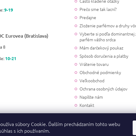
Často kladené otázky
Dobrý deň, mrzí nás, 
info@krasnevone.sk a
Prečo sme tak lacní?
e:
9-19
Predajne
Daniela
Zloženie parfémov a druhy vô
|
9.5.2023
Vyberte si podľa dominantnej 
Hodnotenie produktu je 1 z 5
C Eurovea (Bratislava)
parfém vášho srdca
K originálu má ďaleko..Táto 
a 8
Mám darčekový poukaz
Spôsob doručenia a platby
Ne:
10-21
Vrátenie tovaru
Obchodné podmienky
Veľkoobchod
Ochrana osobných údajov
Napíšte nám
Kontakt
oužíva súbory Cookie. Ďalším prechádzaním tohto webu
súhlas s ich používaním.