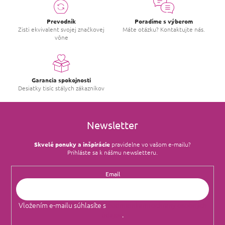
Prevodník
Poradíme s výberom
Zisti ekvivalent svojej značkovej
Máte otázku? Kontaktujte nás.
vône
Garancia spokojnosti
Desiatky tisíc stálych zákazníkov
Newsletter
Skvelé ponuky a inšpirácie
pravidelne vo vašom e‑mailu?
Prihláste sa k nášmu newsletteru.
Email
Vložením e-mailu súhlasíte s
podmienkami ochrany osobných
údajov
.