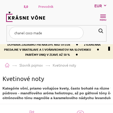
Prejsť
EUR
na
5,0
Prevodník
obsah
NÁKUP
KOŠÍK
•
DOPRAVA ZADARMO PRI NÁKUPE NAD 59 EUR
2 KAMENNÁ
•
PREDAJNE V BRATISLAVE A 5 VOŇAVKOMATOV NA SLOVENSKU
•
PARFÉMY UNIQ V ZĽAVE AŽ 50 %
Domov
Slovník pojmov
Kvetinové noty
Kvetinové noty
Kategórie vôní, priamo voňajúce kvety, často bohaté na rôzne t
púdrovo - mandľového aróma heliotropu, až po gáfrové tóny če
citrónového tónu magnólie a karamelového nádychu levandule.