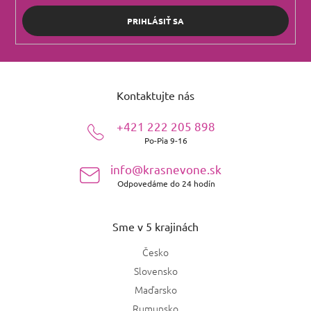
PRIHLÁSIŤ SA
Z
á
Kontaktujte nás
p
ä
+421 222 205 898
t
Po-Pia 9-16
i
e
info@krasnevone.sk
Odpovedáme do 24 hodín
Sme v 5 krajinách
Česko
Slovensko
Maďarsko
Rumunsko