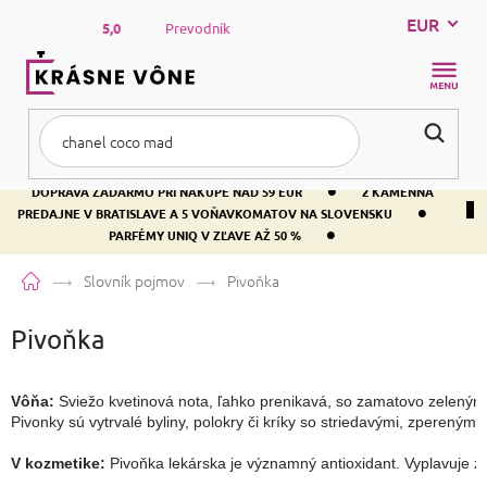
Prejsť
EUR
na
5,0
Prevodník
obsah
NÁKUP
KOŠÍK
•
DOPRAVA ZADARMO PRI NÁKUPE NAD 59 EUR
2 KAMENNÁ
•
PREDAJNE V BRATISLAVE A 5 VOŇAVKOMATOV NA SLOVENSKU
•
PARFÉMY UNIQ V ZĽAVE AŽ 50 %
Domov
Slovník pojmov
Pivoňka
Pivoňka
Vôňa:
 Sviežo kvetinová nota, ľahko prenikavá, so zamatovo zelenými
Pivonky sú vytrvalé byliny, polokry či kríky so striedavými, zperenými 
V kozmetike:
 Pivoňka lekárska je významný antioxidant. Vyplavuje z