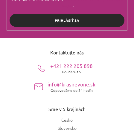
údajov
.
PRIHLÁSIŤ SA
Z
á
Kontaktujte nás
p
ä
+421 222 205 898
t
Po-Pia 9-16
i
e
info@krasnevone.sk
Odpovedáme do 24 hodín
Sme v 5 krajinách
Česko
Slovensko