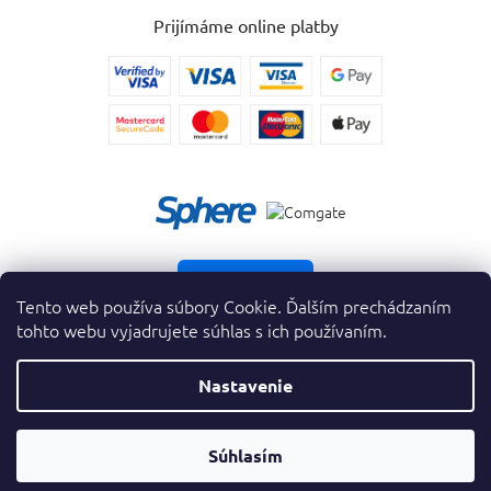
Prijímáme online platby
Vrátiť tovar
Tento web používa súbory Cookie. Ďalším prechádzaním
tohto webu vyjadrujete súhlas s ich používaním.
Nastavenie
Copyright 2026
. Všetky práva vyhradené.
krasnevone.sk
Prevodník
Súhlasím
Vytvoril Shoptet Premium
&
Parfumov