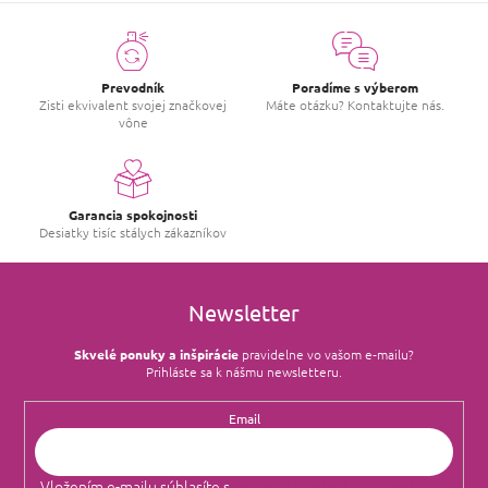
Prevodník
Poradíme s výberom
Zisti ekvivalent svojej značkovej
Máte otázku? Kontaktujte nás.
vône
Garancia spokojnosti
Desiatky tisíc stálych zákazníkov
Newsletter
Skvelé ponuky a inšpirácie
pravidelne vo vašom e‑mailu?
Prihláste sa k nášmu newsletteru.
Email
Vložením e-mailu súhlasíte s
podmienkami ochrany osobných