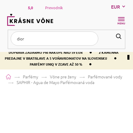
Prejsť
EUR
na
5,0
Prevodník
obsah
NÁKUP
KOŠÍK
•
DOPRAVA ZADARMO PRI NÁKUPE NAD 59 EUR
2 KAMENNÁ
•
PREDAJNE V BRATISLAVE A 5 VOŇAVKOMATOV NA SLOVENSKU
•
PARFÉMY UNIQ V ZĽAVE AŽ 50 %
Domov
Parfémy
Vône pre ženy
Parfémované vody
SAPHIR - Agua de Mayo
Parfémovaná voda
SAPHIR - Agua de Mayo
Parfémovaná voda
Bergamot
Citrusová
Aromatická
Priemerné
42 hodnotení
Podrobnosti hodnotenia
AKCE