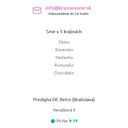
e
info@krasnevone.sk
Odpovedáme do 24 hodín
Sme v 5 krajinách
Česko
Slovensko
Maďarsko
Rumunsko
Chorvátsko
Predajňa OC Retro (Bratislava)
Nevädzová 6
Po-Ne:
9-19