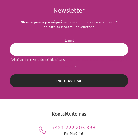
Newsletter
Skvelé ponuky a inšpirácie
pravidelne vo vašom e‑mailu?
Prihláste sa k nášmu newsletteru.
Email
Vložením e-mailu súhlasíte s
podmienkami ochrany osobných
údajov
.
PRIHLÁSIŤ SA
Z
á
Kontaktujte nás
p
ä
+421 222 205 898
t
Po-Pia 9-16
i