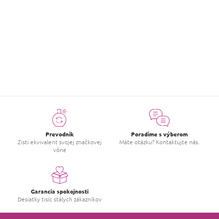
Parfémovaná voda
UNIQ No.853
€1,19
od
Detail
Prevodník
Poradíme s výberom
Zisti ekvivalent svojej značkovej
Máte otázku? Kontaktujte nás.
vône
Garancia spokojnosti
Desiatky tisíc stálych zákazníkov