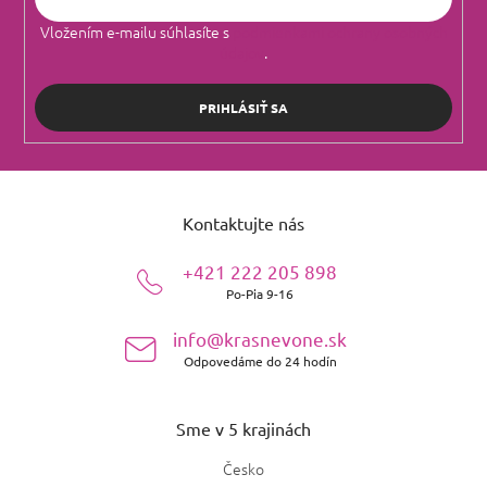
Vložením e-mailu súhlasíte s
podmienkami ochrany osobných
údajov
.
PRIHLÁSIŤ SA
Z
á
Kontaktujte nás
p
ä
+421 222 205 898
t
Po-Pia 9-16
i
e
info@krasnevone.sk
Odpovedáme do 24 hodín
Sme v 5 krajinách
Česko