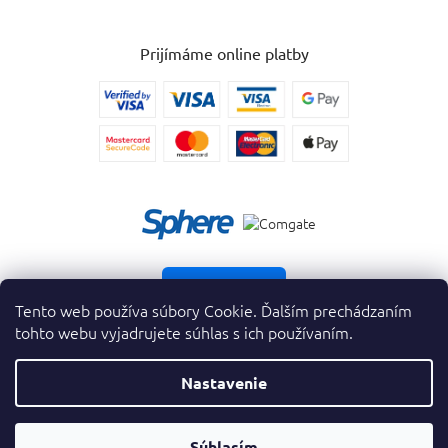
Prijímáme online platby
Vrátiť tovar
Tento web používa súbory Cookie. Ďalším prechádzaním
tohto webu vyjadrujete súhlas s ich používaním.
Nastavenie
Copyright 2026
. Všetky práva vyhradené.
krasnevone.sk
ZAVRIEŤ
Súhlasím
Vytvoril Shoptet Premium
&