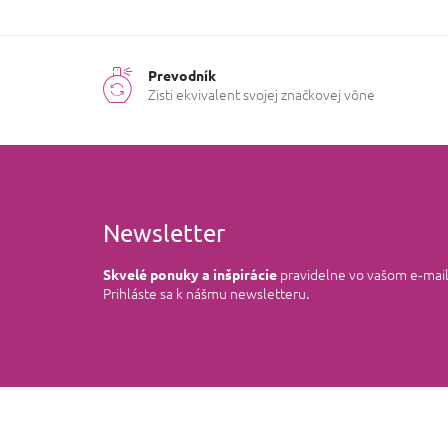
Prevodník
Zisti ekvivalent svojej značkovej vône
Newsletter
pravidelne vo vašom e‑mai
Skvelé ponuky a inšpirácie
Prihláste sa k nášmu newsletteru.
Z
á
p