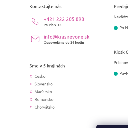
ä
Kontaktujte nás
Predajň
t
i
Nevädzo
+421 222 205 898
e
Po-Pia 9-16
Po-N
info@krasnevone.sk
Odpovedáme do 24 hodín
Kiosk O
Pribinov
Sme v 5 krajinách
Po–
Česko
Slovensko
Maďarsko
Rumunsko
Chorvátsko