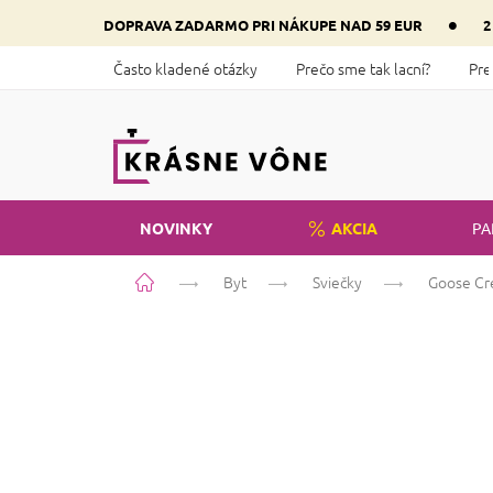
Prejsť
•
DOPRAVA ZADARMO PRI NÁKUPE NAD 59 EUR
2
na
obsah
Často kladené otázky
Prečo sme tak lacní?
Pre
NOVINKY
AKCIA
PA
Domov
Byt
Sviečky
Goose Cr