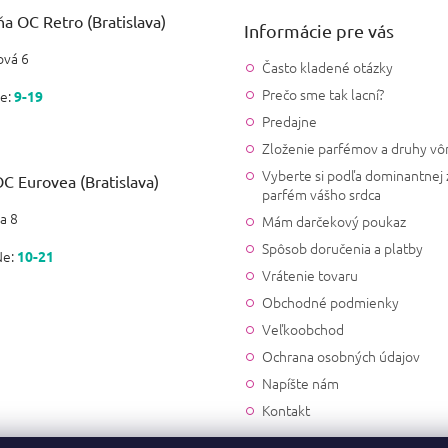
a OC Retro (Bratislava)
Informácie pre vás
vá 6
Často kladené otázky
Prečo sme tak lacní?
e:
9-19
Predajne
Zloženie parfémov a druhy vô
Vyberte si podľa dominantnej 
C Eurovea (Bratislava)
parfém vášho srdca
a 8
Mám darčekový poukaz
Spôsob doručenia a platby
Ne:
10-21
Vrátenie tovaru
Obchodné podmienky
Veľkoobchod
Ochrana osobných údajov
Napíšte nám
Kontakt