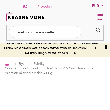
Prejsť
EUR
na
5,0
Prevodník
obsah
NÁKUP
KOŠÍK
•
DOPRAVA ZADARMO PRI NÁKUPE NAD 59 EUR
2 KAMENNÁ
•
PREDAJNE V BRATISLAVE A 5 VOŇAVKOMATOV NA SLOVENSKU
•
PARFÉMY UNIQ V ZĽAVE AŽ 50 %
Domov
Byt
Sviečky
Goose Creek - Lupienky z ružových bobúľ - Cereálne kolekcia
Aromatická sviečka v skle 411 g
Goose Creek - Lupienky z
ružových bobúľ - Cereálne
kolekcia
Aromatická sviečka v skle
411 g