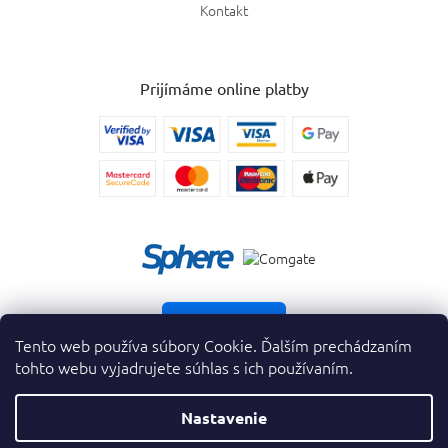
Kontakt
Prijímáme online platby
Vrátiť tovar
Tento web používa súbory Cookie. Ďalším prechádzaním
tohto webu vyjadrujete súhlas s ich používaním.
Nastavenie
Copyright 2026
. Všetky práva vyhradené.
krasnevone.sk