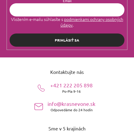
Email
Vložením e-mailu súhlasíte s
podmienkami ochrany osobných
údajov
.
PRIHLÁSIŤ SA
Z
á
Kontaktujte nás
p
ä
+421 222 205 898
t
Po-Pia 9-16
i
e
info@krasnevone.sk
Odpovedáme do 24 hodín
Sme v 5 krajinách