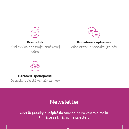
Prevodník
Poradíme s výberom
Zisti ekvivalent svojej značkovej
Máte otázku? Kontaktujte nás.
vône
Garancia spokojnosti
Desiatky tisíc stálych zákazníkov
Newsletter
Skvelé ponuky a inšpirácie
pravidelne vo vašom e‑mailu?
Prihláste sa k nášmu newsletteru.