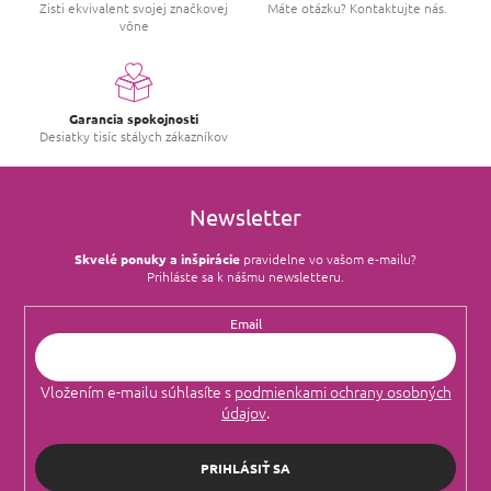
Zisti ekvivalent svojej značkovej
Máte otázku? Kontaktujte nás.
vône
Garancia spokojnosti
Desiatky tisíc stálych zákazníkov
Newsletter
Skvelé ponuky a inšpirácie
pravidelne vo vašom e‑mailu?
Prihláste sa k nášmu newsletteru.
Email
Vložením e-mailu súhlasíte s
podmienkami ochrany osobných
údajov
.
PRIHLÁSIŤ SA