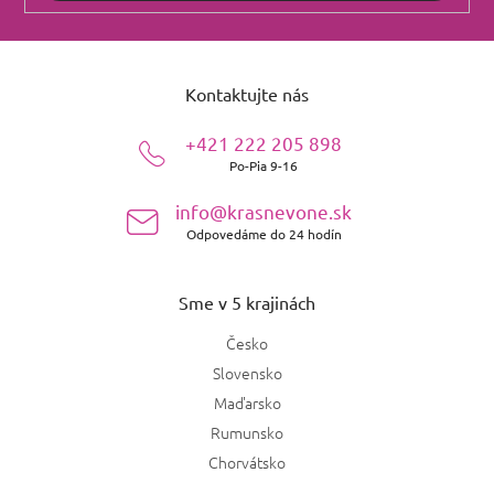
Z
á
Kontaktujte nás
p
ä
+421 222 205 898
t
Po-Pia 9-16
i
e
info@krasnevone.sk
Odpovedáme do 24 hodín
Sme v 5 krajinách
Česko
Slovensko
Maďarsko
Rumunsko
Chorvátsko