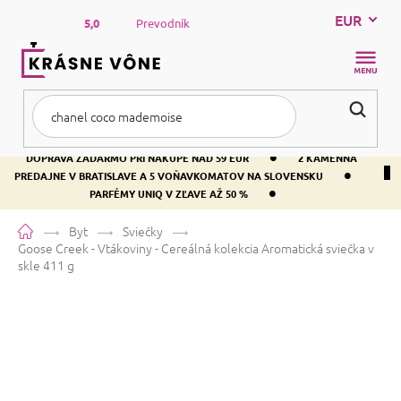
Prejsť
EUR
na
5,0
Prevodník
obsah
NÁKUP
KOŠÍK
•
DOPRAVA ZADARMO PRI NÁKUPE NAD 59 EUR
2 KAMENNÁ
•
PREDAJNE V BRATISLAVE A 5 VOŇAVKOMATOV NA SLOVENSKU
•
PARFÉMY UNIQ V ZĽAVE AŽ 50 %
Domov
Byt
Sviečky
Goose Creek - Vtákoviny - Cereálná kolekcia
Aromatická sviečka v
skle 411 g
Goose Creek - Vtákoviny -
Cereálná kolekcia
Aromatická
sviečka v skle 411 g