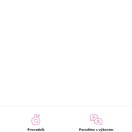
Kategória
:
Sviečky
Hmotnosť
:
0.9 kg
EAN
:
818489019303
Hodnotenie tovaru
Buďte prvý, kto napíše príspevok k tejto položke.
PRIDAŤ HODNOTENIE
Prevodník
Poradíme s výberom