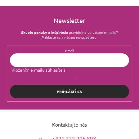
Newsletter
Skvelé ponuky a inšpirácie
pravidelne vo vašom e‑mailu?
Prihláste sa k nášmu newsletteru.
Email
Vložením e-mailu súhlasíte s
podmienkami ochrany osobných
údajov
.
PRIHLÁSIŤ SA
Z
á
Kontaktujte nás
p
ä
+421 222 205 898