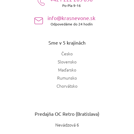
t
Po-Pia 9-16
i
e
info@krasnevone.sk
Odpovedáme do 24 hodín
Sme v 5 krajinách
Česko
Slovensko
Maďarsko
Rumunsko
Chorvátsko
Predajňa OC Retro (Bratislava)
Nevädzová 6