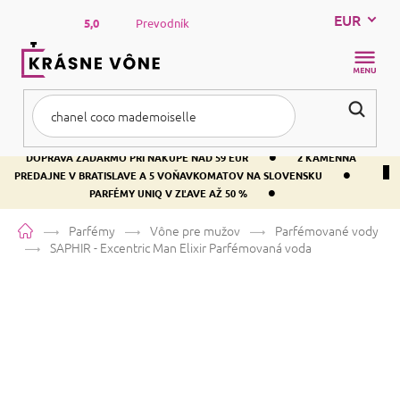
Prejsť
EUR
na
5,0
Prevodník
obsah
NÁKUP
KOŠÍK
•
DOPRAVA ZADARMO PRI NÁKUPE NAD 59 EUR
2 KAMENNÁ
•
PREDAJNE V BRATISLAVE A 5 VOŇAVKOMATOV NA SLOVENSKU
•
PARFÉMY UNIQ V ZĽAVE AŽ 50 %
Domov
Parfémy
Vône pre mužov
Parfémované vody
SAPHIR - Excentric Man Elixir
Parfémovaná voda
SAPHIR - Excentric Man Elixir
Parfémovaná voda
Levanduľa
Sladká
Aromatická
Priemerné
Neohodnotené
Podrobnosti hodnotenia
Značka:
SAPHIR