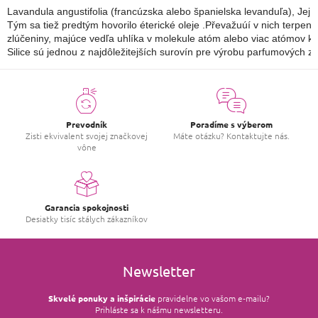
Lavandula angustifolia (francúzska alebo španielska levanduľa), Jej a
Tým sa tiež predtým hovorilo éterické oleje .Převažuúí v nich terpeni
zlúčeniny, majúce vedľa uhlíka v molekule atóm alebo viac atómov kyslí
Silice sú jednou z najdôležitejších surovín pre výrobu parfumových zl
Prevodník
Poradíme s výberom
Zisti ekvivalent svojej značkovej
Máte otázku? Kontaktujte nás.
vône
Garancia spokojnosti
Desiatky tisíc stálych zákazníkov
Newsletter
Skvelé ponuky a inšpirácie
pravidelne vo vašom e‑mailu?
Prihláste sa k nášmu newsletteru.