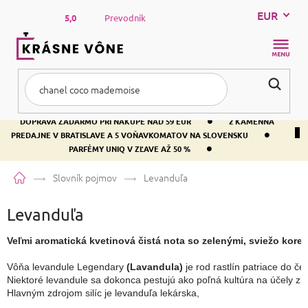
Prejsť
EUR
na
5,0
Prevodník
obsah
NÁKUP
KOŠÍK
•
DOPRAVA ZADARMO PRI NÁKUPE NAD 59 EUR
2 KAMENNÁ
•
PREDAJNE V BRATISLAVE A 5 VOŇAVKOMATOV NA SLOVENSKU
•
PARFÉMY UNIQ V ZĽAVE AŽ 50 %
Domov
Slovník pojmov
Levanduľa
Levanduľa
Veľmi aromatická kvetinová čistá nota so zelenými, sviežo kor
Vôňa levandule Legendary 
(Lavandula)
 je rod rastlín patriace do č
Niektoré levandule sa dokonca pestujú ako poľná kultúra na účely zber
Hlavným zdrojom silíc je levanduľa lekárska,
