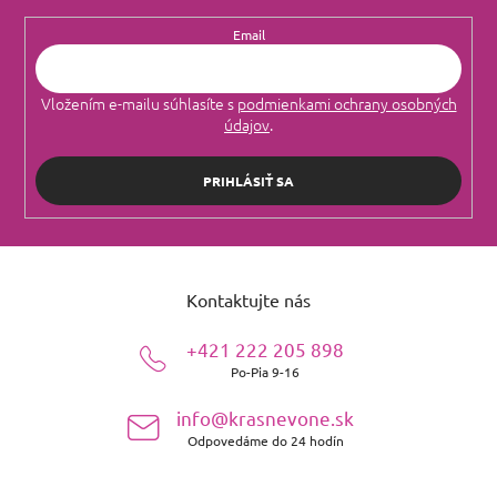
Email
Vložením e-mailu súhlasíte s
podmienkami ochrany osobných
údajov
.
PRIHLÁSIŤ SA
Z
á
Kontaktujte nás
p
ä
+421 222 205 898
t
Po-Pia 9-16
i
e
info@krasnevone.sk
Odpovedáme do 24 hodín