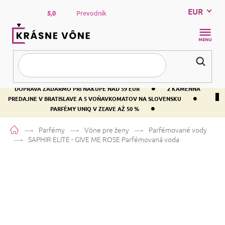
Prejsť
EUR
na
5,0
Prevodník
obsah
NÁKUP
KOŠÍK
•
DOPRAVA ZADARMO PRI NÁKUPE NAD 59 EUR
2 KAMENNÁ
•
PREDAJNE V BRATISLAVE A 5 VOŇAVKOMATOV NA SLOVENSKU
•
PARFÉMY UNIQ V ZĽAVE AŽ 50 %
Domov
Parfémy
Vône pre ženy
Parfémované vody
SAPHIR ELITE - GIVE ME ROSE
Parfémovaná voda
SAPHIR ELITE - GIVE ME ROSE
Parfémovaná voda
Ruža
Kvetinová
Drevitá
Priemerné
1 hodnotenie
Podrobnosti hodnotenia
Značka:
SAPHIR