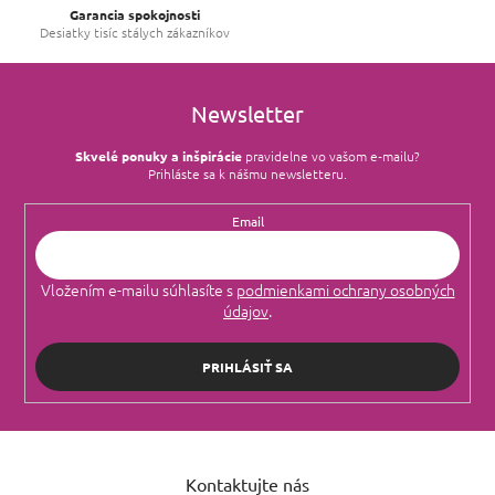
Garancia spokojnosti
Desiatky tisíc stálych zákazníkov
Newsletter
Skvelé ponuky a inšpirácie
pravidelne vo vašom e‑mailu?
Prihláste sa k nášmu newsletteru.
Email
Vložením e-mailu súhlasíte s
podmienkami ochrany osobných
údajov
.
PRIHLÁSIŤ SA
Z
á
Kontaktujte nás
p