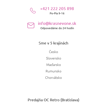
ä
+421 222 205 898
t
Po-Pia 9-16
i
e
info@krasnevone.sk
Odpovedáme do 24 hodín
Sme v 5 krajinách
Česko
Slovensko
Maďarsko
Rumunsko
Chorvátsko
Predajňa OC Retro (Bratislava)