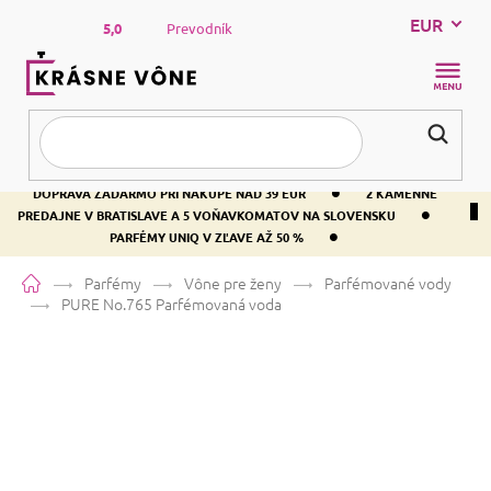
Prejsť
EUR
na
5,0
Prevodník
obsah
NÁKUP
KOŠÍK
•
DOPRAVA ZADARMO PRI NÁKUPE NAD 39 EUR
2 KAMENNÉ
•
PREDAJNE V BRATISLAVE A 5 VOŇAVKOMATOV NA SLOVENSKU
•
PARFÉMY UNIQ V ZĽAVE AŽ 50 %
Domov
Parfémy
Vône pre ženy
Parfémované vody
PURE No.765
Parfémovaná voda
PURE No.765
Parfémovaná voda
Ruža
Kvetinová
Drevitá
Priemerné
4 hodnotenia
Podrobnosti hodnotenia
Značka:
PURE
hodnotenie
produktu