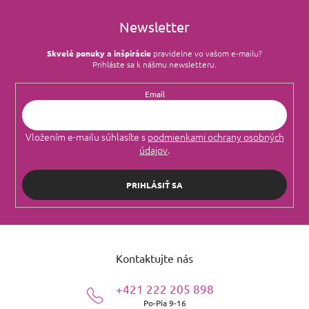
Newsletter
Skvelé ponuky a inšpirácie
pravidelne vo vašom e‑mailu?
Prihláste sa k nášmu newsletteru.
Email
Vložením e-mailu súhlasíte s
podmienkami ochrany osobných
údajov
.
PRIHLÁSIŤ SA
Z
á
Kontaktujte nás
p
ä
+421 222 205 898
t
Po-Pia 9-16
i