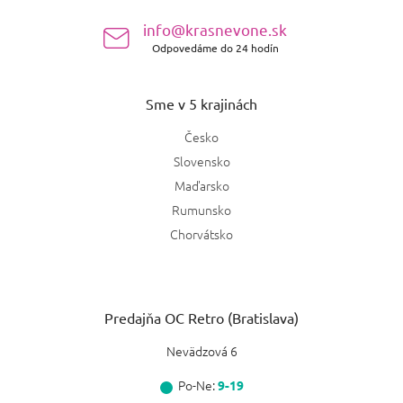
e
info@krasnevone.sk
Odpovedáme do 24 hodín
Sme v 5 krajinách
Česko
Slovensko
Maďarsko
Rumunsko
Chorvátsko
Predajňa OC Retro (Bratislava)
Nevädzová 6
Po-Ne:
9-19