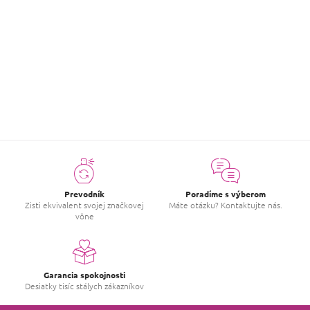
ZOBRAZIŤ VIAC HODNOTENIA
ZOBRAZIŤ VIAC HODNOTENIA
Prevodník
Poradíme s výberom
Zisti ekvivalent svojej značkovej
Máte otázku? Kontaktujte nás.
vône
Garancia spokojnosti
Desiatky tisíc stálych zákazníkov