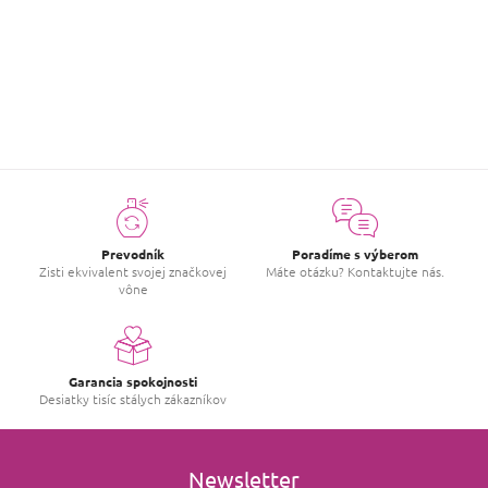
p
Jana
i
|
9.4.2026
Hodnotenie produktu je 5 z 5 hviezdičiek.
s
h
Prijemná nevtieravá vôňá. Pekná, svieža
o
d
n
o
t
e
n
í
Prevodník
Poradíme s výberom
Zisti ekvivalent svojej značkovej
Máte otázku? Kontaktujte nás.
vône
Garancia spokojnosti
Desiatky tisíc stálych zákazníkov
Newsletter