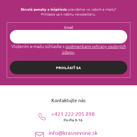
Skvelé ponuky a inšpirácie
pravidelne vo vašom e‑mailu?
Prihláste sa k nášmu newsletteru.
Email
Vložením e-mailu súhlasíte s
podmienkami ochrany osobných
údajov
.
PRIHLÁSIŤ SA
Z
á
Kontaktujte nás
p
ä
+421 222 205 898
t
Po-Pia 9-16
i
e
info@krasnevone.sk