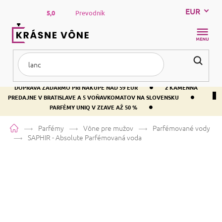
Prejsť
EUR
na
5,0
Prevodník
obsah
NÁKUP
KOŠÍK
•
DOPRAVA ZADARMO PRI NÁKUPE NAD 59 EUR
2 KAMENNÁ
•
PREDAJNE V BRATISLAVE A 5 VOŇAVKOMATOV NA SLOVENSKU
•
PARFÉMY UNIQ V ZĽAVE AŽ 50 %
Domov
Parfémy
Vône pre mužov
Parfémované vody
SAPHIR - Absolute
Parfémovaná voda
SAPHIR - Absolute
Parfémovaná
voda
Vanilka
Sladká
Drevitá
Priemerné
1 hodnotenie
Podrobnosti hodnotenia
Značka:
SAPHIR