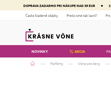
Prejsť
•
DOPRAVA ZADARMO PRI NÁKUPE NAD 59 EUR
2
na
obsah
Často kladené otázky
Prečo sme tak lacní?
Pre
NOVINKY
AKCIA
PA
Domov
Parfémy
Vône pre ženy