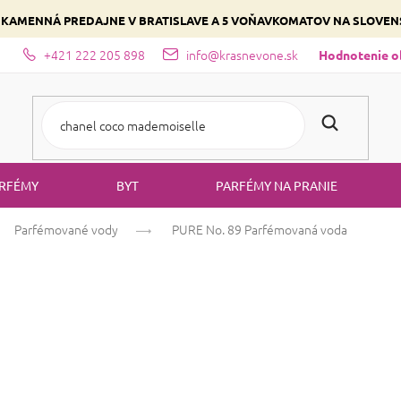
 KAMENNÁ PREDAJNE V BRATISLAVE A 5 VOŇAVKOMATOV NA SLOVE
+421 222 205 898
info@krasnevone.sk
dajne
Zloženie parfémov a druhy vôní
Vyberte si podľa domina
Hodnotenie 
RFÉMY
BYT
PARFÉMY NA PRANIE
Parfémované vody
PURE No. 89
Parfémovaná voda
PURE No. 89
Pa
Ambra
Orientálna
Drevitá
Priemerné
9 hodnotení
Podrobnosti hodno
hodnotenie
produktu