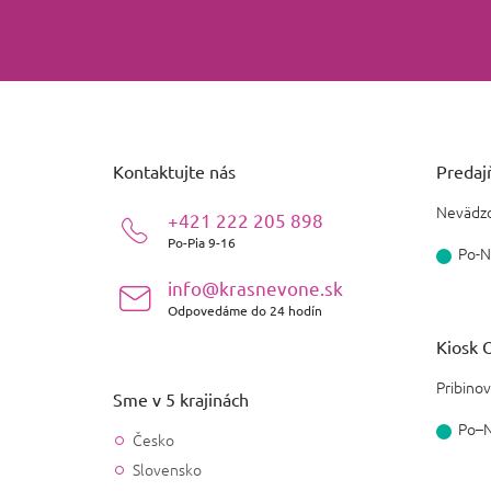
Z
á
p
ä
Kontaktujte nás
Predajň
t
i
Nevädzo
+421 222 205 898
e
Po-Pia 9-16
Po-N
info@krasnevone.sk
Odpovedáme do 24 hodín
Kiosk O
Pribinov
Sme v 5 krajinách
Po–
Česko
Slovensko