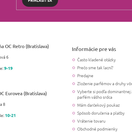
PRIHLÁSIŤ SA
a OC Retro (Bratislava)
Informácie pre vás
vá 6
Často kladené otázky
Prečo sme tak lacní?
e:
9-19
Predajne
Zloženie parfémov a druhy vô
Vyberte si podľa dominantnej 
C Eurovea (Bratislava)
parfém vášho srdca
a 8
Mám darčekový poukaz
Spôsob doručenia a platby
Ne:
10-21
Vrátenie tovaru
Obchodné podmienky