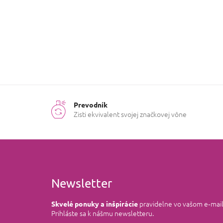
obdobie
:
mesiace
Prevodník
Zisti ekvivalent svojej značkovej vône
Newsletter
pravidelne vo vašom e‑mai
Skvelé ponuky a inšpirácie
Prihláste sa k nášmu newsletteru.