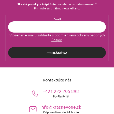
Skvelé ponuky a inšpirácie
pravidelne vo vašom e‑mailu?
Prihláste sa k nášmu newsletteru.
Email
Vložením e-mailu súhlasíte s
podmienkami ochrany osobných
údajov
.
PRIHLÁSIŤ SA
Z
á
Kontaktujte nás
p
ä
+421 222 205 898
t
Po-Pia 9-16
i
e
info@krasnevone.sk
Odpovedáme do 24 hodín