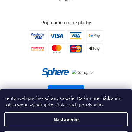
Prijímáme online platby
Vrátiť tovar
Tento web používa súbory Cookie. Ďalším prechádzaním
tohto webu vyjadrujete súhlas s ich používaním.
Nastavenie
Copyright 2026
. Všetky práva vyhradené.
krasnevone.sk