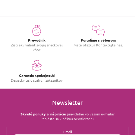
Prevodník
Poradíme s výberom
Zisti ekvivalent svojej značkovej
Máte otázku? Kontaktujte nás.
vône
Garancia spokojnosti
Desiatky tisíc stálych zákazníkov
Newsletter
Skvelé ponuky a inšpirácie
pravidelne vo vašom e‑mailu?
Prihláste sa k nášmu newsletteru.
Email