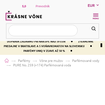
Prejsť
EUR
na
5,0
Prevodník
obsah
NÁKUP
KOŠÍK
•
DOPRAVA ZADARMO PRI NÁKUPE NAD 39 EUR
2 KAMENNÉ
•
PREDAJNE V BRATISLAVE A 5 VOŇAVKOMATOV NA SLOVENSKU
•
PARFÉMY UNIQ V ZĽAVE AŽ 50 %
Domov
Parfémy
Vône pre mužov
Parfémované vody
PURE No. 259 (=174)
Parfémovaná voda
PURE No. 259 (=174)
Parfémovaná voda
Levanduľa
Ovocná
Sladká
Priemerné
4 hodnotenia
Podrobnosti hodnotenia
Značka:
PURE