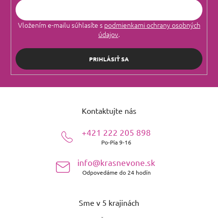
Vložením e-mailu súhlasíte s
podmienkami ochrany osobných
údajov
.
PRIHLÁSIŤ SA
Z
á
Kontaktujte nás
p
ä
+421 222 205 898
t
Po-Pia 9-16
i
e
info@krasnevone.sk
Odpovedáme do 24 hodín
Sme v 5 krajinách