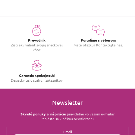
Prevodník
Poradíme s výberom
Zisti ekvivalent svojej značkovej
Máte otázku? Kontaktujte nás.
vône
Garancia spokojnosti
Desiatky tisíc stálych zákazníkov
Newsletter
Skvelé ponuky a inšpirácie
pravidelne vo vašom e‑mailu?
Prihláste sa k nášmu newsletteru.
Email