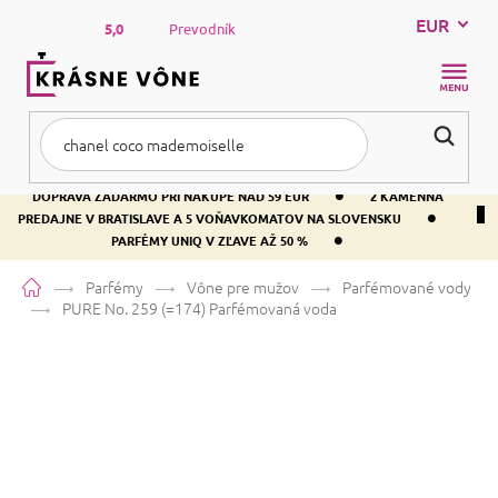
Prejsť
EUR
na
5,0
Prevodník
obsah
NÁKUP
KOŠÍK
•
DOPRAVA ZADARMO PRI NÁKUPE NAD 59 EUR
2 KAMENNÁ
•
PREDAJNE V BRATISLAVE A 5 VOŇAVKOMATOV NA SLOVENSKU
•
PARFÉMY UNIQ V ZĽAVE AŽ 50 %
Domov
Parfémy
Vône pre mužov
Parfémované vody
PURE No. 259 (=174)
Parfémovaná voda
PURE No. 259 (=174)
Parfémovaná voda
Levanduľa
Ovocná
Sladká
Priemerné
4 hodnotenia
Podrobnosti hodnotenia
Značka:
PURE