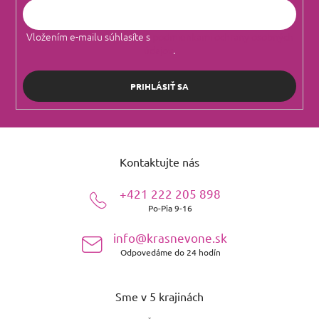
Vložením e-mailu súhlasíte s
podmienkami ochrany osobných
údajov
.
PRIHLÁSIŤ SA
Z
á
Kontaktujte nás
p
ä
+421 222 205 898
t
Po-Pia 9-16
i
e
info@krasnevone.sk
Odpovedáme do 24 hodín
Sme v 5 krajinách