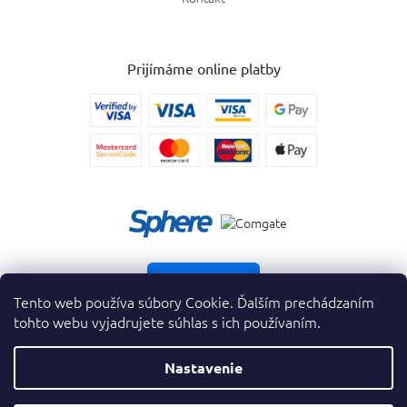
Prijímáme online platby
Vrátiť tovar
Tento web používa súbory Cookie. Ďalším prechádzaním
tohto webu vyjadrujete súhlas s ich používaním.
Nastavenie
Copyright 2026
. Všetky práva vyhradené.
krasnevone.sk