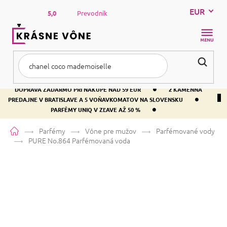
Prejsť
EUR
na
5,0
Prevodník
obsah
NÁKUP
KOŠÍK
•
DOPRAVA ZADARMO PRI NÁKUPE NAD 59 EUR
2 KAMENNÁ
•
PREDAJNE V BRATISLAVE A 5 VOŇAVKOMATOV NA SLOVENSKU
•
PARFÉMY UNIQ V ZĽAVE AŽ 50 %
Domov
Parfémy
Vône pre mužov
Parfémované vody
PURE No.864
Parfémovaná voda
PURE No.864
Parfémovaná voda
Pižmo
Drevitá
Pudrová
Priemerné
1 hodnotenie
Podrobnosti hodnotenia
Značka:
PURE
hodnotenie
produktu