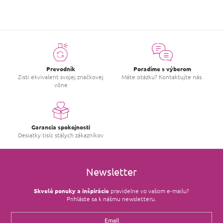
n
o
t
e
n
í
Prevodník
Poradíme s výberom
Zisti ekvivalent svojej značkovej
Máte otázku? Kontaktujte nás.
vône
Garancia spokojnosti
Desiatky tisíc stálych zákazníkov
Newsletter
Skvelé ponuky a inšpirácie
pravidelne vo vašom e‑mailu?
Prihláste sa k nášmu newsletteru.
Email