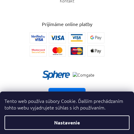
Kontakt
Prijímáme online platby
Vrátiť tovar
Tento web používa súbory Cookie. Ďalším prechádzaním
tohto webu vyjadrujete súhlas s ich používaním.
Nastavenie
Copyright 2026
. Všetky práva vyhradené.
krasnevone.sk