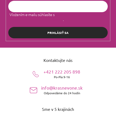
Vložením e-mailu súhlasíte s
podmienkami ochrany osobných
údajov
.
PRIHLÁSIŤ SA
Z
á
Kontaktujte nás
p
ä
+421 222 205 898
t
Po-Pia 9-16
i
e
info@krasnevone.sk
Odpovedáme do 24 hodín
Sme v 5 krajinách