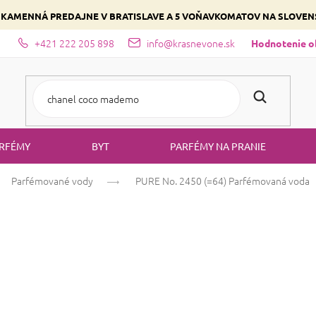
 KAMENNÁ PREDAJNE V BRATISLAVE A 5 VOŇAVKOMATOV NA SLOVE
+421 222 205 898
info@krasnevone.sk
dajne
Zloženie parfémov a druhy vôní
Vyberte si podľa domina
Hodnotenie 
RFÉMY
BYT
PARFÉMY NA PRANIE
Parfémované vody
PURE No. 2450 (=64)
Parfémovaná voda
PURE No. 2450 
Bielokvete
Kvetinová
Čistá
Priemerné
5 hodnotení
Podrobnosti hodno
hodnotenie
produktu