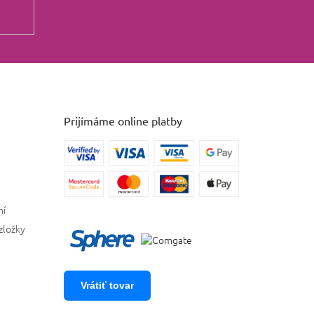
Prijímáme online platby
ní
zložky
Vrátiť tovar