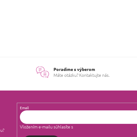
Poradíme s výberom
Máte otázku? Kontaktujte nás.
Email
Vložením e-mailu súhlasíte s
podmienkami ochrany osobných 
lu?