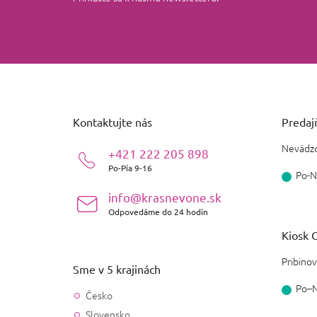
Z
á
p
ä
Kontaktujte nás
Predajň
t
i
Nevädzo
+421 222 205 898
e
Po-Pia 9-16
Po-N
info@krasnevone.sk
Odpovedáme do 24 hodín
Kiosk O
Pribinov
Sme v 5 krajinách
Po–
Česko
Slovensko