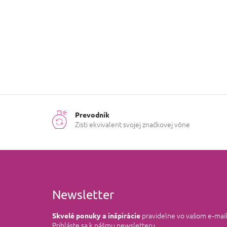
Ročné
Chladné
obdobie
:
mesiace
Prevodník
Zisti ekvivalent svojej značkovej vône
Newsletter
pravidelne vo vašom e‑mai
Skvelé ponuky a inšpirácie
Prihláste sa k nášmu newsletteru.