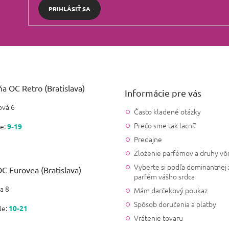
PRIHLÁSIŤ SA
a OC Retro (Bratislava)
Informácie pre vás
vá 6
Často kladené otázky
Prečo sme tak lacní?
e:
9-19
Predajne
Zloženie parfémov a druhy vô
Vyberte si podľa dominantnej 
C Eurovea (Bratislava)
parfém vášho srdca
a 8
Mám darčekový poukaz
Spôsob doručenia a platby
Ne:
10-21
Vrátenie tovaru