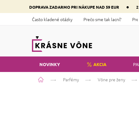
Prejsť
•
DOPRAVA ZADARMO PRI NÁKUPE NAD 59 EUR
2
na
obsah
Často kladené otázky
Prečo sme tak lacní?
Pre
NOVINKY
AKCIA
PA
Domov
Parfémy
Vône pre ženy