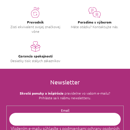
Prevodník
Poradíme s výberom
Zisti ekvivalent svojej značkovej
Máte otázku? Kontaktujte nás.
vône
Garancia spokojnosti
Desiatky tisíc stálych zákazníkov
Newsletter
Skvelé ponuky a inšpirácie
pravidelne vo vašom e‑mailu?
Prihláste sa k nášmu newsletteru.
Email
Vložením e-mailu súhlasíte s
podmienkami ochrany osobných