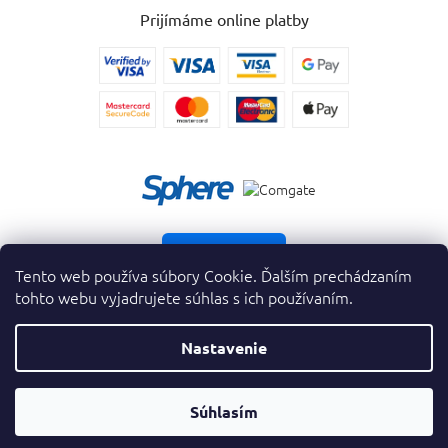
Prijímáme online platby
Vrátiť tovar
Tento web používa súbory Cookie. Ďalším prechádzaním
tohto webu vyjadrujete súhlas s ich používaním.
Nastavenie
Copyright 2026
. Všetky práva vyhradené.
krasnevone.sk
Prevodník
Súhlasím
Vytvoril Shoptet Premium
&
Parfumov