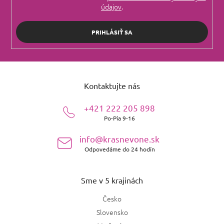
údajov
.
PRIHLÁSIŤ SA
Z
á
Kontaktujte nás
p
ä
+421 222 205 898
t
Po-Pia 9-16
i
e
info@krasnevone.sk
Odpovedáme do 24 hodín
Sme v 5 krajinách
Česko
Slovensko