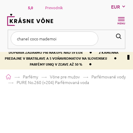
Prejsť
EUR
na
5,0
Prevodník
obsah
NÁKUP
KOŠÍK
•
DOPRAVA ZADARMO PRI NÁKUPE NAD 59 EUR
2 KAMENNÁ
•
PREDAJNE V BRATISLAVE A 5 VOŇAVKOMATOV NA SLOVENSKU
•
PARFÉMY UNIQ V ZĽAVE AŽ 50 %
Domov
Parfémy
Vône pre mužov
Parfémované vody
PURE No.260 (=204)
Parfémovaná voda
PURE No.260 (=204)
Parfémovaná
voda
Bergamot
Citrusová
Aromatická
Priemerné
4 hodnotenia
Podrobnosti hodnotenia
Značka:
PURE