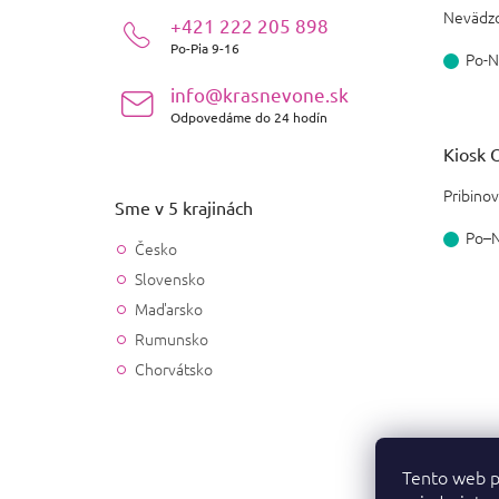
i
Nevädzo
+421 222 205 898
e
Po-Pia 9-16
Po-N
info@krasnevone.sk
Odpovedáme do 24 hodín
Kiosk O
Pribinov
Sme v 5 krajinách
Po–
Česko
Slovensko
Maďarsko
Rumunsko
Chorvátsko
Tento web p