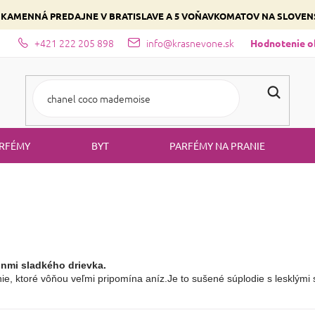
 KAMENNÁ PREDAJNE V BRATISLAVE A 5 VOŇAVKOMATOV NA SLOVE
+421 222 205 898
info@krasnevone.sk
dajne
Zloženie parfémov a druhy vôní
Vyberte si podľa domina
Hodnotenie 
RFÉMY
BYT
PARFÉMY NA PRANIE
nmi sladkého drievka.
nie, ktoré vôňou veľmi pripomína aníz.Je to sušené súplodie s lesklý