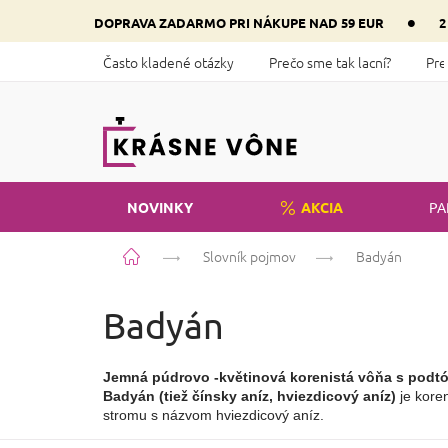
Prejsť
•
DOPRAVA ZADARMO PRI NÁKUPE NAD 59 EUR
2
na
obsah
Často kladené otázky
Prečo sme tak lacní?
Pre
NOVINKY
AKCIA
PA
Domov
Slovník pojmov
Badyán
Badyán
Jemná púdrovo -květinová korenistá vôňa s podtó
Badyán (tiež čínsky aníz, hviezdicový aníz) 
je kore
stromu s názvom hviezdicový aníz.