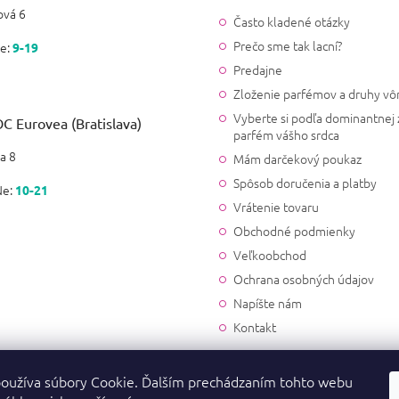
vá 6
Často kladené otázky
Prečo sme tak lacní?
e:
9-19
Predajne
Zloženie parfémov a druhy vô
Vyberte si podľa dominantnej 
C Eurovea (Bratislava)
parfém vášho srdca
a 8
Mám darčekový poukaz
Spôsob doručenia a platby
Ne:
10-21
Vrátenie tovaru
Obchodné podmienky
Veľkoobchod
Ochrana osobných údajov
Napíšte nám
Kontakt
oužíva súbory Cookie. Ďalším prechádzaním tohto webu