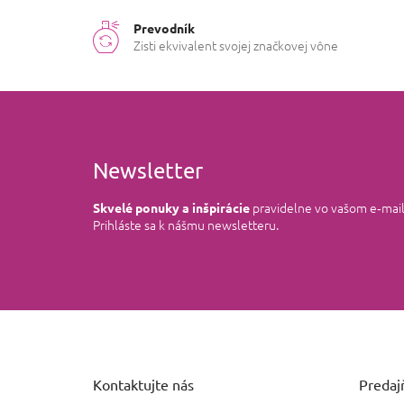
Prevodník
Zisti ekvivalent svojej značkovej vône
Newsletter
pravidelne vo vašom e‑mai
Skvelé ponuky a inšpirácie
Prihláste sa k nášmu newsletteru.
Z
á
p
ä
Kontaktujte nás
Predajň
t