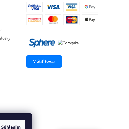
ní
zložky
Vrátiť tovar
Súhlasím