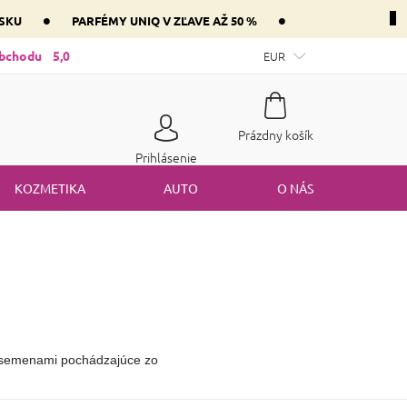
•
•
NSKU
PARFÉMY UNIQ V ZĽAVE AŽ 50 %
ntnej zložky parfém vášho srdca
obchodu
5,0
Mám darčekový poukaz
EUR
Spôsob
Nákupný
Prázdny košík
košík
Prihlásenie
KOZMETIKA
AUTO
O NÁS
mi semenami pochádzajúce zo 