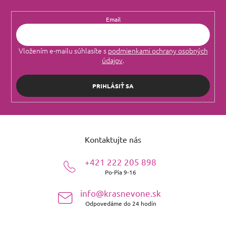
Email
Vložením e-mailu súhlasíte s
podmienkami ochrany osobných
údajov
.
PRIHLÁSIŤ SA
Z
á
Kontaktujte nás
p
ä
+421 222 205 898
t
Po-Pia 9-16
i
e
info@krasnevone.sk
Odpovedáme do 24 hodín