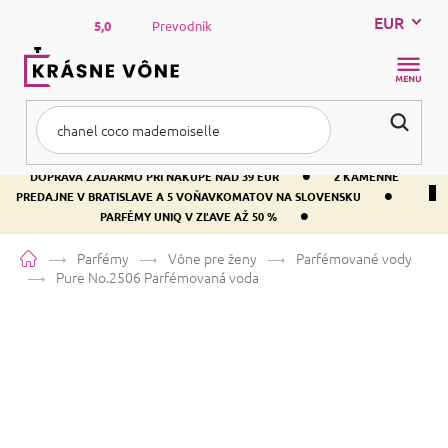
Prejsť
EUR
na
5,0
Prevodník
obsah
NÁKUP
KOŠÍK
•
DOPRAVA ZADARMO PRI NÁKUPE NAD 39 EUR
2 KAMENNÉ
•
PREDAJNE V BRATISLAVE A 5 VOŇAVKOMATOV NA SLOVENSKU
•
PARFÉMY UNIQ V ZĽAVE AŽ 50 %
Domov
Parfémy
Vône pre ženy
Parfémované vody
Pure No.2506
Parfémovaná voda
Pure No.2506
Parfémovaná voda
Ambra
Kvetinová
Ovocná
Priemerné
6 hodnotení
Podrobnosti hodnotenia
Značka:
PURE
hodnotenie
produktu