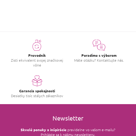
ZOBRAZIŤ VIAC HODNOTENIA
Prevodník
Poradíme s výberom
Zisti ekvivalent svojej značkovej
Máte otázku? Kontaktujte nás.
vône
Garancia spokojnosti
Desiatky tisíc stálych zákazníkov
Newsletter
Skvelé ponuky a inšpirácie
pravidelne vo vašom e‑mailu?
Prihláste sa k nášmu newsletteru.