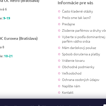
a OC Retro (Bratislava)
Informácie pre vás
vá 6
Často kladené otázky
Prečo sme tak lacní?
e:
9-19
Predajne
Zloženie parfémov a druhy vô
Vyberte si podľa dominantnej 
C Eurovea (Bratislava)
parfém vášho srdca
a 8
Mám darčekový poukaz
Spôsob doručenia a platby
Ne:
10-21
Vrátenie tovaru
Obchodné podmienky
Veľkoobchod
Ochrana osobných údajov
Napíšte nám
Kontakt