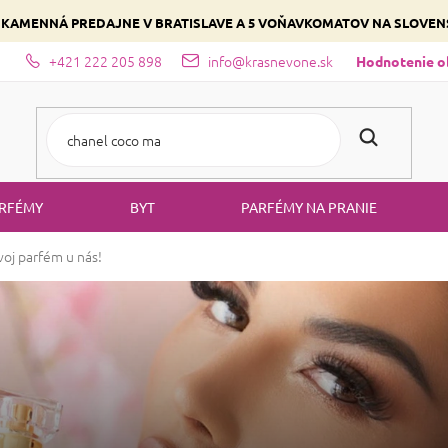
 KAMENNÁ PREDAJNE V BRATISLAVE A 5 VOŇAVKOMATOV NA SLOVE
+421 222 205 898
info@krasnevone.sk
dajne
Zloženie parfémov a druhy vôní
Vyberte si podľa domina
Hodnotenie 
RFÉMY
BYT
PARFÉMY NA PRANIE
oj parfém u nás!