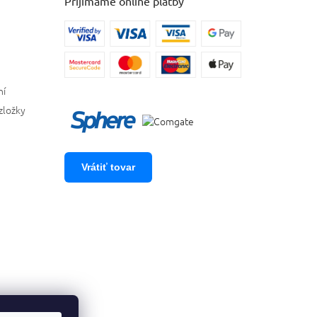
Prijímáme online platby
ní
zložky
Vrátiť tovar