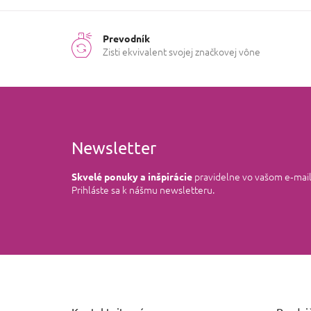
Prevodník
Zisti ekvivalent svojej značkovej vône
Newsletter
pravidelne vo vašom e‑mai
Skvelé ponuky a inšpirácie
Prihláste sa k nášmu newsletteru.
Z
á
p
ä