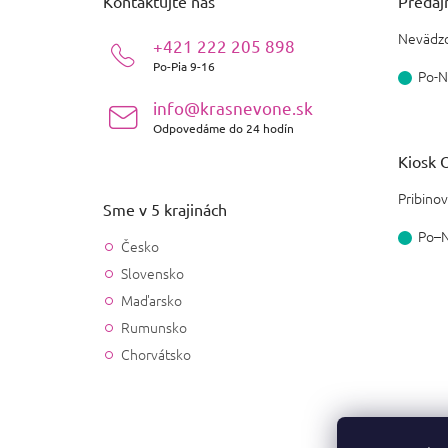
Kontaktujte nás
Predajň
t
i
Nevädzo
+421 222 205 898
e
Po-Pia 9-16
Po-N
info@krasnevone.sk
Odpovedáme do 24 hodín
Kiosk O
Pribinov
Sme v 5 krajinách
Po–
Česko
Slovensko
Maďarsko
Rumunsko
Chorvátsko