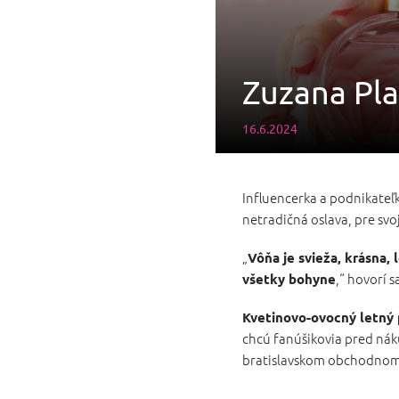
Zuzana Pla
16.6.2024
Influencerka a podnikateľk
netradičná oslava, pre svo
„
Vôňa je svieža, krásna,
,“ hovorí 
všetky bohyne
Kvetinovo-ovocný letný
chcú fanúšikovia pred ná
bratislavskom obchodnom