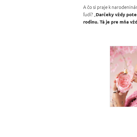
A čo si praje k narodeninám
ľudí? „
Darčeky vždy poteš
rodinu. Tá je pre mňa v