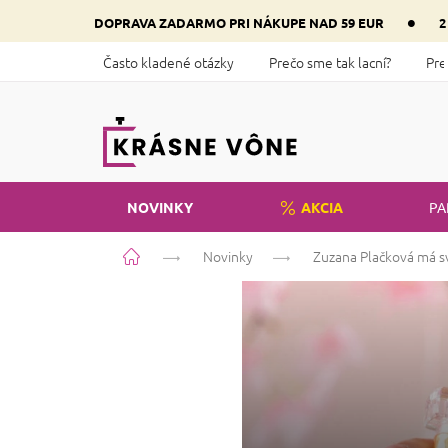
Prejsť
•
DOPRAVA ZADARMO PRI NÁKUPE NAD 59 EUR
2
na
obsah
Často kladené otázky
Prečo sme tak lacní?
Pre
NOVINKY
AKCIA
PA
Domov
Novinky
Zuzana Plačková má sv