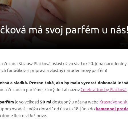
čková má svoj parfém u nás
a Zuzana Strausz Plačková oslávi už vo štvrtok 20. júna narodeniny.
jich fanúšikov si pripravila vlastný narodeninový parfém!
 letná a sladká. Presne taká, ako by mala vyzerať dokonalá letn
sama Zuzana o parféme, ktorý dostal názov
Celebration by Plačková
.
je vo veľkosti
dostupný u nás na webe
KrasneVone.sk
 parfém
50 ml
kupom ovoňať, môžu doraziť od útorka 18. júna do
kamennej preda
 dome Retro v Ružinove.