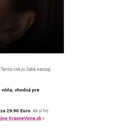
!
 Tento rok ju čaká naozaj
á vôňa, vhodná pre
. Ak si ho
za 29.90 Euro
v
jne KrasneVone.sk