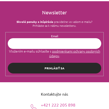
Newsletter
Skvelé ponuky a inšpirácie
pravidelne vo vašom e‑mailu?
Prihláste sa k nášmu newsletteru.
Email
Vložením e-mailu súhlasíte s
podmienkami ochrany osobných
údajov
.
PRIHLÁSIŤ SA
Z
á
Kontaktujte nás
p
ä
+421 222 205 898
t