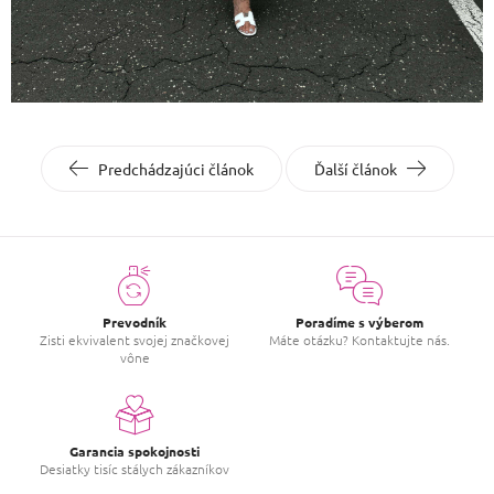
Predchádzajúci článok
Ďalší článok
Prevodník
Poradíme s výberom
Zisti ekvivalent svojej značkovej
Máte otázku? Kontaktujte nás.
vône
Garancia spokojnosti
Desiatky tisíc stálych zákazníkov