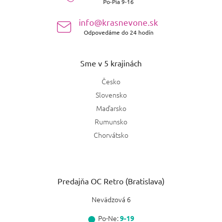
Po-Pia 9-16
i
e
info@krasnevone.sk
Odpovedáme do 24 hodín
Sme v 5 krajinách
Česko
Slovensko
Maďarsko
Rumunsko
Chorvátsko
Predajňa OC Retro (Bratislava)
Nevädzová 6
Po-Ne:
9-19