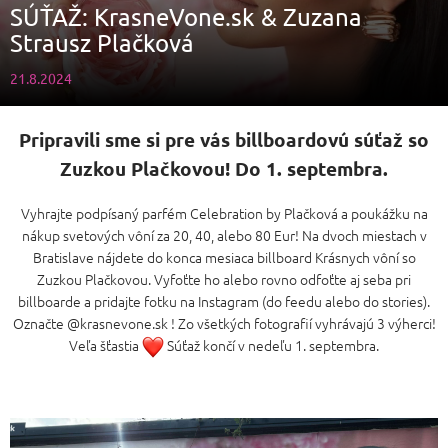
SÚŤAŽ: KrasneVone.sk & Zuzana
Strausz Plačková
21.8.2024
Pripravili sme si pre vás billboardovú súťaž so
Zuzkou Plačkovou! Do 1. septembra.
Vyhrajte podpísaný parfém Celebration by Plačková a poukážku na
nákup svetových vôní za 20, 40, alebo 80 Eur! Na dvoch miestach v
Bratislave nájdete do konca mesiaca billboard Krásnych vôní so
Zuzkou Plačkovou. Vyfoťte ho alebo rovno odfoťte aj seba pri
billboarde a pridajte fotku na Instagram (do feedu alebo do stories).
Označte @krasnevone.sk ! Zo všetkých fotografií vyhrávajú 3 výherci!
Veľa šťastia
Súťaž končí v nedeľu 1. septembra.