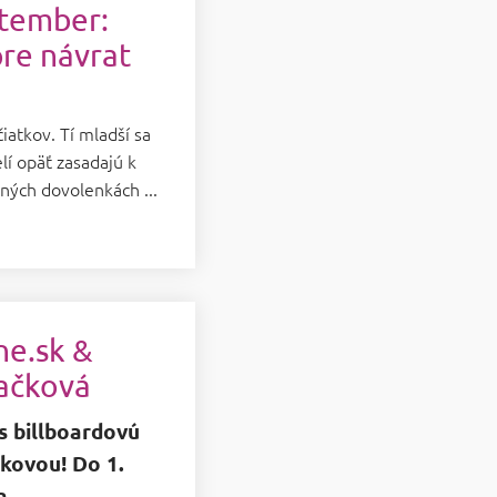
tember:
re návrat
atkov. Tí mladší sa
lí opäť zasadajú k
ných dovolenkách ...
e.sk &
lačková
ás billboardovú
kovou! Do 1.
a.