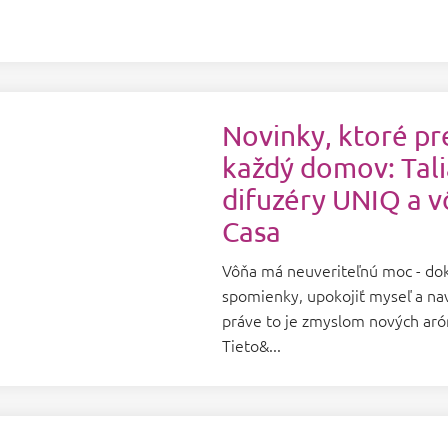
Novinky, ktoré p
každý domov: Tal
difuzéry UNIQ a 
Casa
Vôňa má neuveriteľnú moc - dok
spomienky, upokojiť myseľ a nav
práve to je zmyslom nových ar
Tieto&...