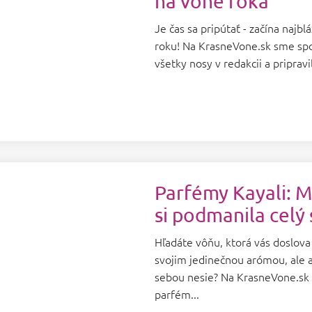
na vône roka
Je čas sa pripútať - začína najblá
roku! Na KrasneVone.sk sme spojil
všetky nosy v redakcii a pripravil
Parfémy Kayali: M
si podmanila celý 
Hľadáte vôňu, ktorá vás doslova
svojim jedinečnou arómou, ale a
sebou nesie? Na KrasneVone.sk 
parfém...