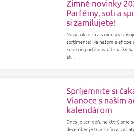
Zimné novinky 20
Parfémy, soli a sp
si zamilujete!
Nový rok je tu a s ním aj vzruš
sortimente! Na našom e-shope 
kolekciu parfémov od značky Sap
ak...
Spríjemnite si čak
Vianoce s našim 
kalendárom
Dnes je ten deň, na ktorý sme sa 
december je tu a s ním aj začia