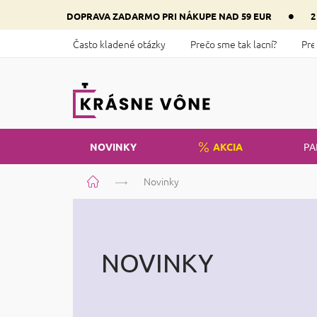
Prejsť
•
DOPRAVA ZADARMO PRI NÁKUPE NAD 59 EUR
2
na
obsah
Často kladené otázky
Prečo sme tak lacní?
Pre
NOVINKY
AKCIA
PA
Domov
Novinky
NOVINKY