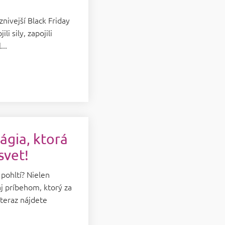
znivejší Black Friday
i sily, zapojili
...
ágia, ktorá
svet!
 pohltí? Nielen
j príbehom, ktorý za
teraz nájdete