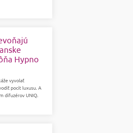
revoňajú
ianske
vôňa Hypno
áže vyvolať
odiť pocit luxusu. A
óm difuzérov UNIQ.