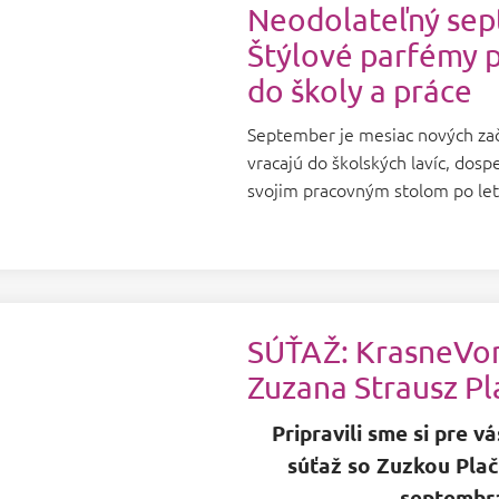
Neodolateľný sep
Štýlové parfémy p
do školy a práce
September je mesiac nových zači
vracajú do školských lavíc, dospe
svojim pracovným stolom po let
SÚŤAŽ: KrasneVon
Zuzana Strausz P
Pripravili sme si pre v
súťaž so Zuzkou Plač
septembr