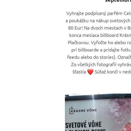
Vyhrajte podpísaný parfém Cel
a poukážku na nákup svetových 
80 Eur! Na dvoch miestach v B
konca mesiaca billboard Krás
Plačkovou. Vyfoťte ho alebo r
pri billboarde a pridajte fot
feedu alebo do stories). Ozna
Zo všetkých fotografií vyhráv
šťastia
Súťaž končí v ned