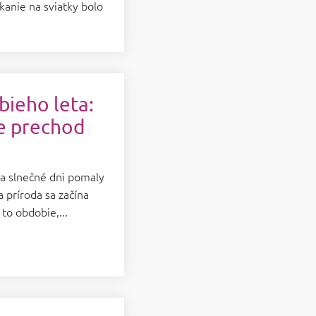
kanie na sviatky bolo
bieho leta:
re prechod
sa slnečné dni pomaly
 príroda sa začína
 to obdobie,...