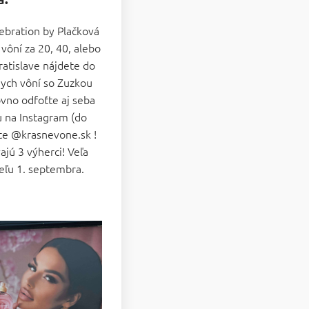
ebration by Plačková
vôní za 20, 40, alebo
ratislave nájdete do
nych vôní so Zuzkou
ovno odfoťte aj seba
ku na Instagram (do
čte @krasnevone.sk !
ajú 3 výherci! Veľa
eľu 1. septembra.