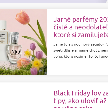
Jarné parfémy 202
čisté a neodolate
ktoré si zamilujet
Jar je tu a s ňou nový začiatok. 
svieti dlhšie a máme chuť zmeniť
vôňu, ktorú nosíme. To, čo fungo
Black Friday lov z
tipy, ako uloviť a