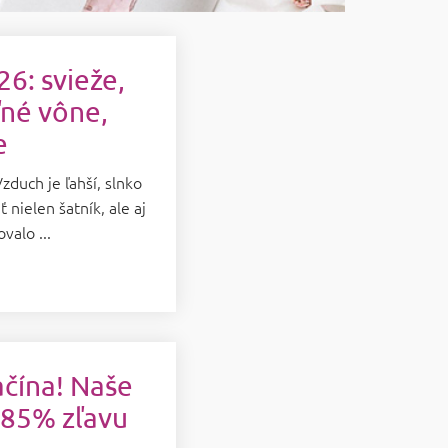
6: svieže,
ľné vône,
e
Vzduch je ľahší, slnko
 nielen šatník, ale aj
valo ...
ačína! Naše
ž 85% zľavu