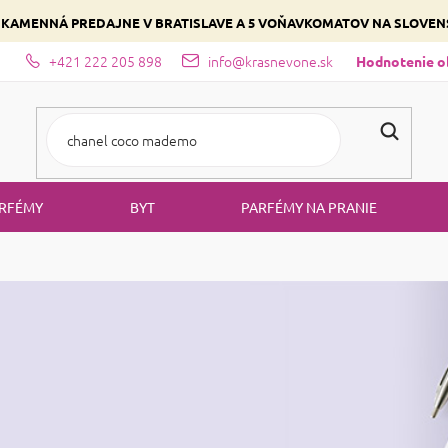
 KAMENNÁ PREDAJNE V BRATISLAVE A 5 VOŇAVKOMATOV NA SLOVE
+421 222 205 898
info@krasnevone.sk
dajne
Zloženie parfémov a druhy vôní
Vyberte si podľa domina
Hodnotenie 
RFÉMY
BYT
PARFÉMY NA PRANIE