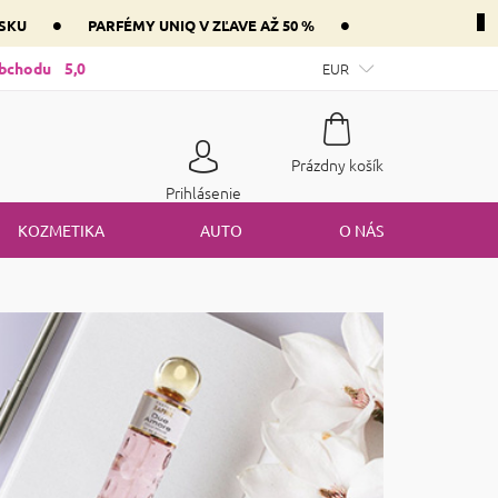
•
•
NSKU
PARFÉMY UNIQ V ZĽAVE AŽ 50 %
ntnej zložky parfém vášho srdca
obchodu
5,0
Mám darčekový poukaz
EUR
Spôsob
Nákupný
Prázdny košík
košík
Prihlásenie
KOZMETIKA
AUTO
O NÁS