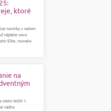
25:
reje, ktoré
ujúce novinky v našom
už nájdete novú
hir Elite, rovnako
anie na
adventným
všetci tešili! 1.
tok nášho