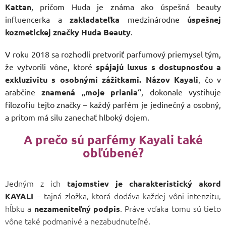
Kattan
, pričom Huda je známa ako úspešná beauty
influencerka a
zakladateľka
medzinárodne
úspešnej
kozmetickej značky Huda Beauty
.
V roku 2018 sa rozhodli pretvoriť parfumový priemysel tým,
že vytvorili vône, ktoré
spájajú luxus s dostupnosťou a
exkluzivitu s osobnými zážitkami. Názov Kayali
, čo v
arabčine
znamená „moje priania“
, dokonale vystihuje
filozofiu tejto značky – každý parfém je jedinečný a osobný,
a pritom má silu zanechať hlboký dojem.
A prečo sú parfémy Kayali také
obľúbené?
Jedným z ich
tajomstiev je charakteristický akord
– tajná zložka, ktorá dodáva každej vôni intenzitu,
KAYALI
hĺbku a
. Práve vďaka tomu sú tieto
nezameniteľný podpis
vône také podmanivé a nezabudnuteľné.