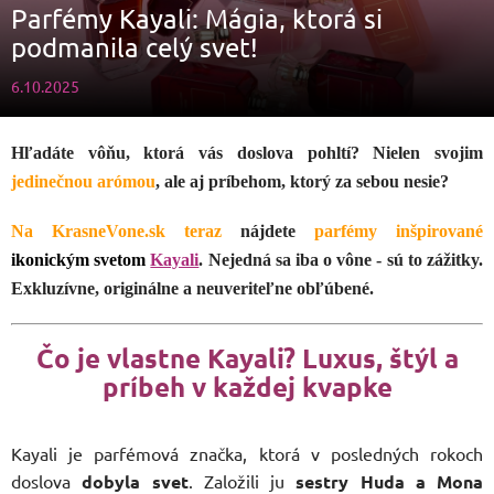
Parfémy Kayali: Mágia, ktorá si
podmanila celý svet!
6.10.2025
Hľadáte vôňu, ktorá vás doslova pohltí? Nielen svojim
jedinečnou arómou
, ale aj príbehom, ktorý za sebou nesie?
Na KrasneVone.sk teraz
nájdete
parfémy inšpirované
ikonickým svetom
Kayali
. Nejedná sa iba o vône - sú to zážitky.
Exkluzívne, originálne a neuveriteľne obľúbené.
Čo je vlastne Kayali? Luxus, štýl a
príbeh v každej kvapke
Kayali je parfémová značka, ktorá v posledných rokoch
doslova
dobyla svet
. Založili ju
sestry Huda a Mona