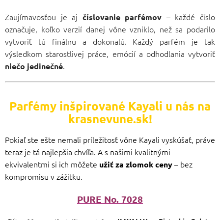
Zaujímavosťou je aj
– každé číslo
číslovanie parfémov
označuje, koľko verzií danej vône vzniklo, než sa podarilo
vytvoriť tú finálnu a dokonalú. Každý parfém je tak
výsledkom starostlivej práce, emócií a odhodlania vytvoriť
.
niečo jedinečné
Parfémy inšpirované Kayali u nás na
krasnevune.sk!
Pokiaľ ste ešte nemali príležitosť vône Kayali vyskúšať, práve
teraz je tá najlepšia chvíľa. A s našimi kvalitnými
ekvivalentmi si ich môžete
– bez
užiť za zlomok ceny
kompromisu v zážitku.
PURE No. 7028