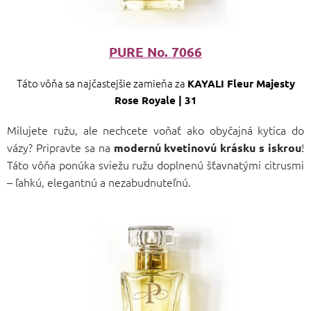
PURE No. 7066
Táto vôňa sa najčastejšie zamieňa za
KAYALI Fleur Majesty
Rose Royale | 31
Milujete ružu, ale nechcete voňať ako obyčajná kytica do
vázy? Pripravte sa na
!
modernú kvetinovú krásku s iskrou
Táto vôňa ponúka sviežu ružu doplnenú šťavnatými citrusmi
– ľahkú, elegantnú a nezabudnuteľnú.