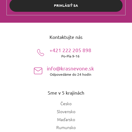
PRIHLÁSIŤ SA
Z
á
Kontaktujte nás
p
ä
+421 222 205 898
t
Po-Pia 9-16
i
e
info@krasnevone.sk
Odpovedáme do 24 hodín
Sme v 5 krajinách
Česko
Slovensko
Maďarsko
Rumunsko