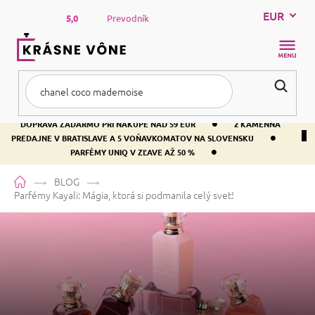
Prejsť
EUR
na
5,0
Prevodník
obsah
NÁKUP
KOŠÍK
•
DOPRAVA ZADARMO PRI NÁKUPE NAD 59 EUR
2 KAMENNÁ
•
PREDAJNE V BRATISLAVE A 5 VOŇAVKOMATOV NA SLOVENSKU
•
PARFÉMY UNIQ V ZĽAVE AŽ 50 %
Domov
BLOG
Parfémy Kayali: Mágia, ktorá si podmanila celý svet!