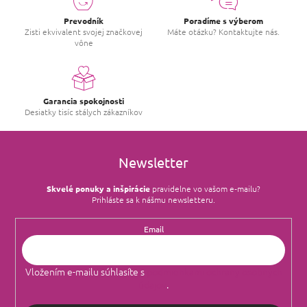
Prevodník
Poradíme s výberom
Zisti ekvivalent svojej značkovej
Máte otázku? Kontaktujte nás.
vône
Garancia spokojnosti
Desiatky tisíc stálych zákazníkov
Newsletter
Skvelé ponuky a inšpirácie
pravidelne vo vašom e‑mailu?
Prihláste sa k nášmu newsletteru.
Email
Vložením e-mailu súhlasíte s
podmienkami ochrany osobných
údajov
.