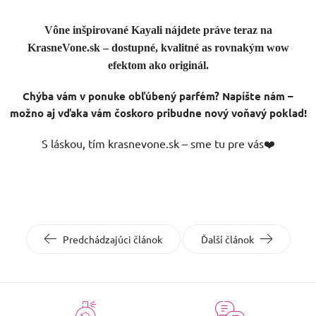
Vône inšpirované Kayali nájdete práve teraz na
KrasneVone.sk – dostupné, kvalitné as rovnakým wow
efektom ako originál.
Chýba vám v ponuke obľúbený parfém? Napíšte nám –
možno aj vďaka vám čoskoro pribudne nový voňavý poklad!
S láskou, tím krasnevone.sk – sme tu pre vás❤️
Predchádzajúci článok
Ďalší článok