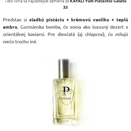
Táto vôňa sa najčastejšie zamieňa za
KAYALI Yum Pistachio Gelato
33
Predstav si
sladkú pistáciu + krémovú vanilku + teplú
ambru
. Gurmánska bomba, čo vonia ako luxusný dezert v
orientálnej kaviarni. Pre dievčatá (aj chlapcov), čo milujú
niečo trochu iné.