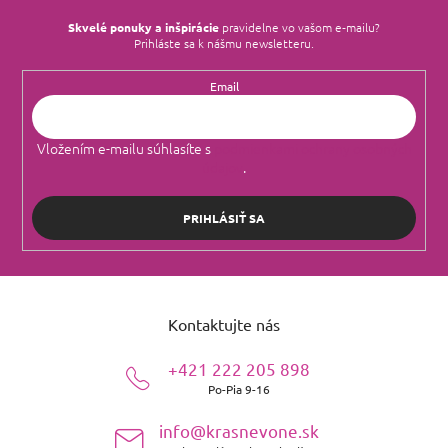
Skvelé ponuky a inšpirácie
pravidelne vo vašom e‑mailu?
Prihláste sa k nášmu newsletteru.
Email
Vložením e-mailu súhlasíte s
podmienkami ochrany osobných
údajov
.
PRIHLÁSIŤ SA
Z
á
Kontaktujte nás
p
ä
+421 222 205 898
t
Po-Pia 9-16
i
e
info@krasnevone.sk