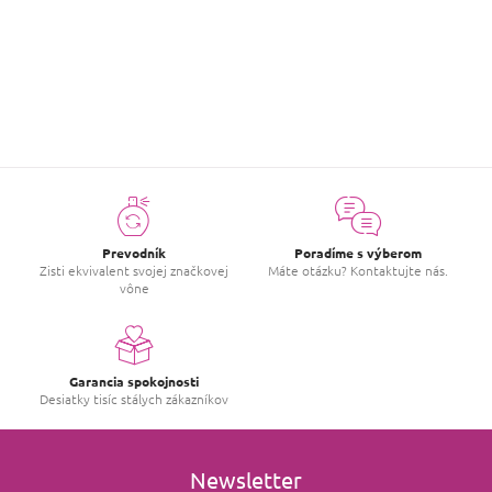
NAČÍTAŤ 20 ĎALŠÍCH
S
1
6
2
t
O
r
položiek celkom
116
v
á
l
HORE
n
á
k
d
o
a
v
c
a
i
n
i
e
e
p
Prevodník
Poradíme s výberom
r
Zisti ekvivalent svojej značkovej
Máte otázku? Kontaktujte nás.
vône
v
k
y
v
ý
Garancia spokojnosti
p
Desiatky tisíc stálych zákazníkov
i
s
u
Newsletter