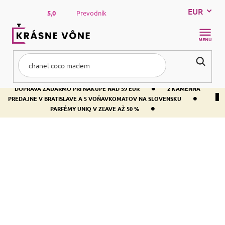
Prejsť
EUR
na
5,0
Prevodník
obsah
NÁKUP
KOŠÍK
•
DOPRAVA ZADARMO PRI NÁKUPE NAD 59 EUR
2 KAMENNÁ
•
PREDAJNE V BRATISLAVE A 5 VOŇAVKOMATOV NA SLOVENSKU
•
PARFÉMY UNIQ V ZĽAVE AŽ 50 %
Domov
Kozmetika
KOZMETIKA
Tvár
Vlasy