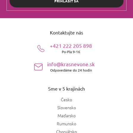
PRIHLÁSIŤ SA
Z
á
Kontaktujte nás
p
ä
+421 222 205 898
t
Po-Pia 9-16
i
e
info@krasnevone.sk
Odpovedáme do 24 hodín
Sme v 5 krajinách
Česko
Slovensko
Maďarsko
Rumunsko
Chorvátsko