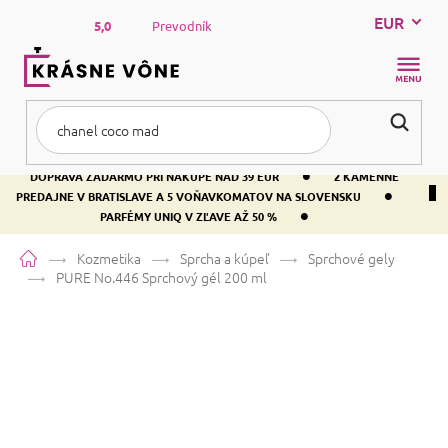
Prejsť
EUR
na
5,0
Prevodník
obsah
NÁKUP
KOŠÍK
•
DOPRAVA ZADARMO PRI NÁKUPE NAD 39 EUR
2 KAMENNÉ
•
PREDAJNE V BRATISLAVE A 5 VOŇAVKOMATOV NA SLOVENSKU
•
PARFÉMY UNIQ V ZĽAVE AŽ 50 %
Domov
Kozmetika
Sprcha a kúpeľ
Sprchové gely
PURE No.446
Sprchový gél 200 ml
PURE No.446
Sprchový gél 200 ml
Priemerné
Neohodnotené
Podrobnosti hodnotenia
Značka:
PURE
hodnotenie
produktu
je
Táto vôňa sa najčastejšie zamieňa za