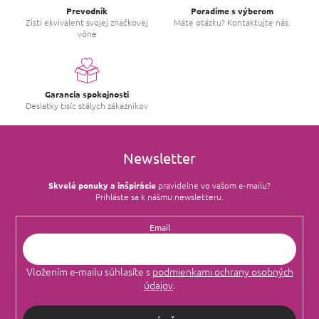
Prevodník
Poradíme s výberom
Zisti ekvivalent svojej značkovej
Máte otázku? Kontaktujte nás.
vône
Garancia spokojnosti
Desiatky tisíc stálych zákazníkov
Newsletter
Skvelé ponuky a inšpirácie
pravidelne vo vašom e‑mailu?
Prihláste sa k nášmu newsletteru.
Email
Vložením e-mailu súhlasíte s
podmienkami ochrany osobných
údajov
.