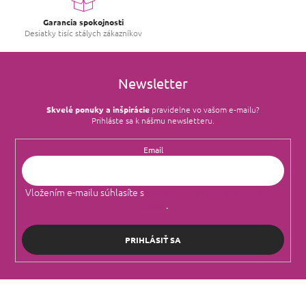
Garancia spokojnosti
Desiatky tisíc stálych zákazníkov
Newsletter
Skvelé ponuky a inšpirácie
pravidelne vo vašom e‑mailu?
Prihláste sa k nášmu newsletteru.
Email
Vložením e-mailu súhlasíte s
podmienkami ochrany osobných
údajov
.
PRIHLÁSIŤ SA
Z
á