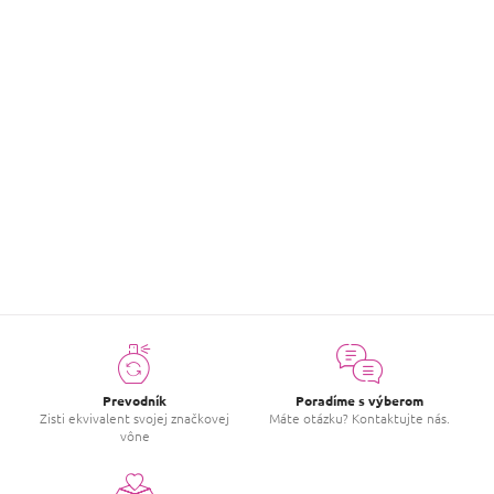
Hodnotenie tovaru
Buďte prvý, kto napíše príspevok k tejto položke.
PRIDAŤ HODNOTENIE
Prevodník
Poradíme s výberom
Zisti ekvivalent svojej značkovej
Máte otázku? Kontaktujte nás.
vône