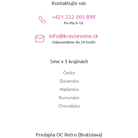
Kontaktujte nás
p
ä
+421 222 205 898
t
Po-Pia 9-16
i
e
info@krasnevone.sk
Odpovedáme do 24 hodín
Sme v 5 krajinách
Česko
Slovensko
Maďarsko
Rumunsko
Chorvátsko
Predajňa OC Retro (Bratislava)