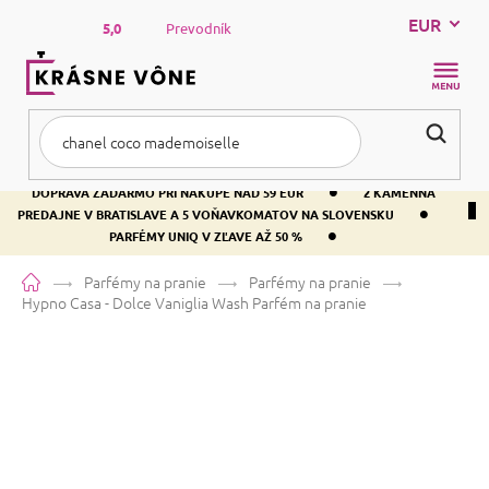
Prejsť
EUR
na
5,0
Prevodník
obsah
NÁKUP
KOŠÍK
•
DOPRAVA ZADARMO PRI NÁKUPE NAD 59 EUR
2 KAMENNÁ
•
PREDAJNE V BRATISLAVE A 5 VOŇAVKOMATOV NA SLOVENSKU
•
PARFÉMY UNIQ V ZĽAVE AŽ 50 %
Domov
Parfémy na pranie
Parfémy na pranie
Hypno Casa - Dolce Vaniglia Wash
Parfém na pranie
Hypno Casa - Dolce Vaniglia Wash
Parfém na pranie
Priemerné
Neohodnotené
Podrobnosti hodnotenia
Značka:
Hypno Casa
hodnotenie
produktu