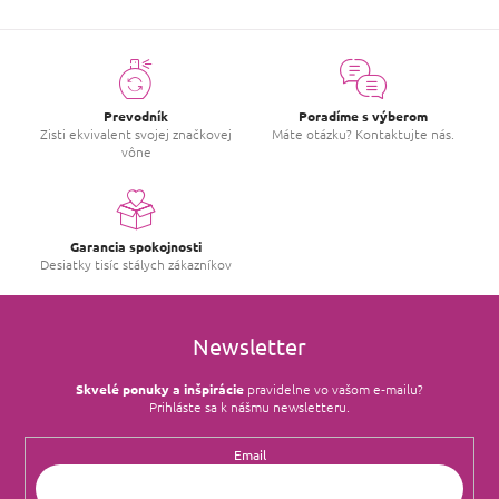
c
i
e
p
r
v
Prevodník
Poradíme s výberom
k
Zisti ekvivalent svojej značkovej
Máte otázku? Kontaktujte nás.
y
vône
v
ý
p
i
s
Garancia spokojnosti
u
Desiatky tisíc stálych zákazníkov
Newsletter
Skvelé ponuky a inšpirácie
pravidelne vo vašom e‑mailu?
Prihláste sa k nášmu newsletteru.
Email