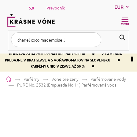
Prejsť
EUR
na
5,0
Prevodník
obsah
NÁKUP
KOŠÍK
•
DOPRAVA ZADARMO PRI NÁKUPE NAD 59 EUR
2 KAMENNÁ
•
PREDAJNE V BRATISLAVE A 5 VOŇAVKOMATOV NA SLOVENSKU
•
PARFÉMY UNIQ V ZĽAVE AŽ 50 %
Domov
Parfémy
Vône pre ženy
Parfémované vody
PURE No. 2532 (Empleada No.11)
Parfémovaná voda
PURE No. 2532 (Empleada No.11)
Parfémovaná voda
Vanilka
Sladká
Mliečna
Priemerné
49 hodnotení
Podrobnosti hodnotenia
Značka:
Empleada