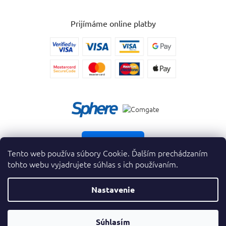
Prijímáme online platby
Vrátiť tovar
Tento web používa súbory Cookie. Ďalším prechádzaním
tohto webu vyjadrujete súhlas s ich používaním.
Nastavenie
Copyright 2026
. Všetky práva vyhradené.
krasnevone.sk
Prevodník
Súhlasím
Vytvoril Shoptet Premium
&
Parfumov