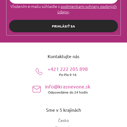
Vložením e-mailu súhlasíte s
podmienkami ochrany osobných
údajov
.
PRIHLÁSIŤ SA
Z
á
Kontaktujte nás
p
ä
+421 222 205 898
t
Po-Pia 9-16
i
e
info@krasnevone.sk
Odpovedáme do 24 hodín
Sme v 5 krajinách
Česko