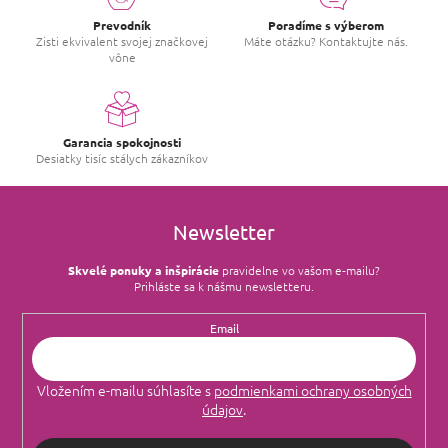
a
c
Prevodník
Poradíme s výberom
i
Zisti ekvivalent svojej značkovej
Máte otázku? Kontaktujte nás.
vône
e
p
r
v
k
Garancia spokojnosti
y
Desiatky tisíc stálych zákazníkov
v
ý
p
i
Newsletter
s
u
Skvelé ponuky a inšpirácie
pravidelne vo vašom e‑mailu?
Prihláste sa k nášmu newsletteru.
Email
Vložením e-mailu súhlasíte s
podmienkami ochrany osobných
údajov
.