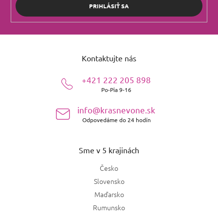
PRIHLÁSIŤ SA
Z
á
Kontaktujte nás
p
ä
+421 222 205 898
t
Po-Pia 9-16
i
e
info@krasnevone.sk
Odpovedáme do 24 hodín
Sme v 5 krajinách
Česko
Slovensko
Maďarsko
Rumunsko