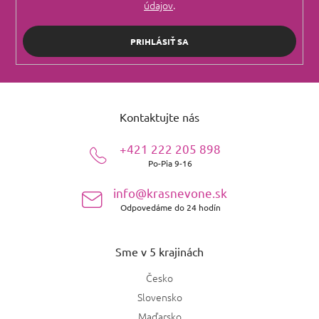
údajov
.
PRIHLÁSIŤ SA
Z
á
Kontaktujte nás
p
ä
+421 222 205 898
t
Po-Pia 9-16
i
e
info@krasnevone.sk
Odpovedáme do 24 hodín
Sme v 5 krajinách
Česko
Slovensko
Maďarsko