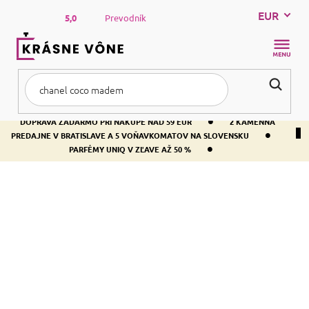
Prejsť
EUR
na
5,0
Prevodník
obsah
NÁKUP
KOŠÍK
•
DOPRAVA ZADARMO PRI NÁKUPE NAD 59 EUR
2 KAMENNÁ
•
PREDAJNE V BRATISLAVE A 5 VOŇAVKOMATOV NA SLOVENSKU
•
PARFÉMY UNIQ V ZĽAVE AŽ 50 %
Domov
Byt
BYT
Aróma lampy
Difuzéry