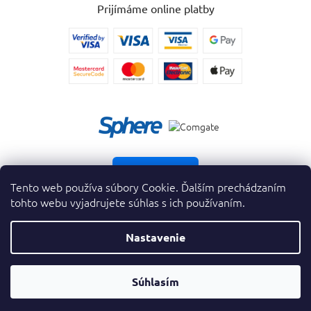
Prijímáme online platby
Vrátiť tovar
Tento web používa súbory Cookie. Ďalším prechádzaním
tohto webu vyjadrujete súhlas s ich používaním.
Nastavenie
Copyright 2026
. Všetky práva vyhradené.
krasnevone.sk
OTVORIŤ
Súhlasím
Vytvoril Shoptet Premium
&
FILTER