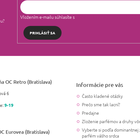
Vložením e-mailu súhlasíte s
podmienkami ochrany osobných 
lu?
PRIHLÁSIŤ SA
a OC Retro (Bratislava)
Informácie pre vás
vá 6
Často kladené otázky
Prečo sme tak lacní?
e:
9-19
Predajne
Zloženie parfémov a druhy vô
Vyberte si podľa dominantnej 
C Eurovea (Bratislava)
parfém vášho srdca