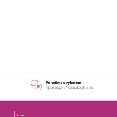
 ju za šnúrku
(vykonáva sa každé 3-4 dni).
Poradíme s výberom
Máte otázku? Kontaktujte nás.
Email