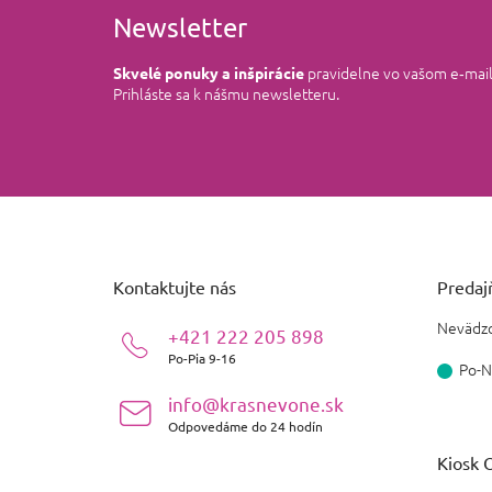
Newsletter
pravidelne vo vašom e‑mai
Skvelé ponuky a inšpirácie
Prihláste sa k nášmu newsletteru.
Z
á
p
ä
Kontaktujte nás
Predajň
t
i
Nevädzo
+421 222 205 898
e
Po-Pia 9-16
Po-N
info@krasnevone.sk
Odpovedáme do 24 hodín
Kiosk O