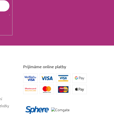
údajov
.
Prijímáme online platby
ní
zložky