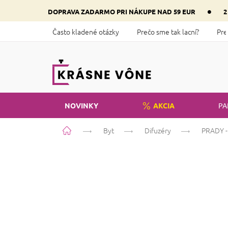
Prejsť
•
DOPRAVA ZADARMO PRI NÁKUPE NAD 59 EUR
2
na
obsah
Často kladené otázky
Prečo sme tak lacní?
Pre
NOVINKY
AKCIA
PA
Domov
Byt
Difuzéry
PRADY -