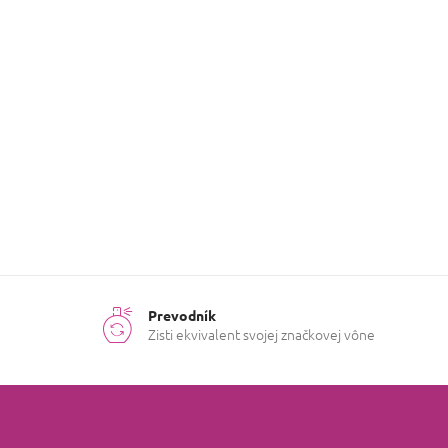
Naskrutkujte uzáver späť na fľašu a zaveste
Obracajte fľaštičku, kým nie je zátka mokrá 
VYROBENÉ V ŠPANIELSKU
Kategória
:
Difuzéry
Prevodník
Zisti ekvivalent svojej značkovej vône