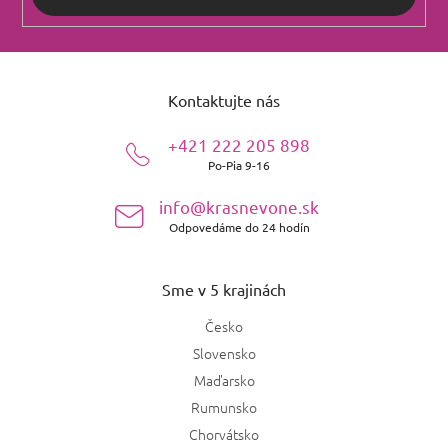
Z
á
Kontaktujte nás
p
ä
+421 222 205 898
t
Po-Pia 9-16
i
e
info@krasnevone.sk
Odpovedáme do 24 hodín
Sme v 5 krajinách
Česko
Slovensko
Maďarsko
Rumunsko
Chorvátsko