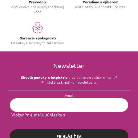
Prevodník
Poradíme s výberom
Zisti ekvivalent svojej značkovej
Máte otázku? Kontaktujte nás.
vône
Garancia spokojnosti
Desiatky tisíc stálych zákazníkov
Newsletter
Skvelé ponuky a inšpirácie
pravidelne vo vašom e‑mailu?
Prihláste sa k nášmu newsletteru.
Email
Vložením e-mailu súhlasíte s
podmienkami ochrany osobných
údajov
.
PRIHLÁSIŤ SA