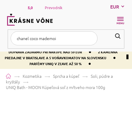
Prejsť
EUR
na
5,0
Prevodník
obsah
NÁKUP
KOŠÍK
•
DOPRAVA ZADARMO PRI NÁKUPE NAD 59 EUR
2 KAMENNÁ
•
PREDAJNE V BRATISLAVE A 5 VOŇAVKOMATOV NA SLOVENSKU
•
PARFÉMY UNIQ V ZĽAVE AŽ 50 %
Domov
Kozmetika
Sprcha a kúpeľ
Soli, púdre a
kryštály
UNIQ Bath - MOON
Kúpeľová soľ z mŕtveho mora 100g
UNIQ Bath - MOON
Kúpeľová soľ z
mŕtveho mora 100g
Priemerné
Neohodnotené
Podrobnosti hodnotenia
AKCE
hodnotenie
Značka:
System-way