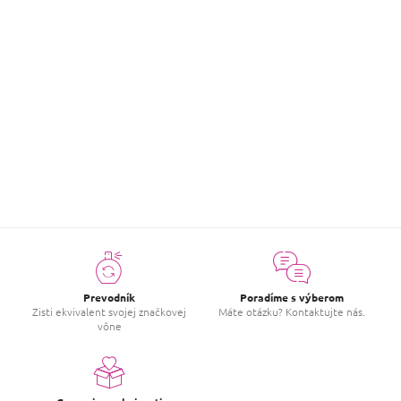
Natur Planet - Pomarančové bambucké
Bambucké maslo
maslo s vitamínom E
€3,50
Detail
položiek celkom
20
O
v
l
á
d
a
c
Prevodník
Poradíme s výberom
i
Zisti ekvivalent svojej značkovej
Máte otázku? Kontaktujte nás.
vône
e
p
r
v
k