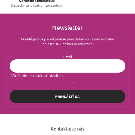
Garancia spokojnosti
y
Desiatky tisíc stálych zákazníkov
v
ý
p
i
Newsletter
s
u
Skvelé ponuky a inšpirácie
pravidelne vo vašom e‑mailu?
Prihláste sa k nášmu newsletteru.
Email
Vložením e-mailu súhlasíte s
podmienkami ochrany osobných
údajov
.
PRIHLÁSIŤ SA
Z
á
Kontaktujte nás
p