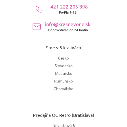
ä
+421 222 205 898
t
Po-Pia 9-16
i
e
info@krasnevone.sk
Odpovedáme do 24 hodín
Sme v 5 krajinách
Česko
Slovensko
Maďarsko
Rumunsko
Chorvátsko
Predajňa OC Retro (Bratislava)
Nevädzová 6