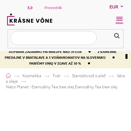
Prejsť
EUR
na
5,0
Prevodník
obsah
NÁKUP
KOŠÍK
•
DOPRAVA ZADARMO PRI NÁKUPE NAD 39 EUR
2 KAMENNÉ
•
PREDAJNE V BRATISLAVE A 5 VOŇAVKOMATOV NA SLOVENSKU
•
PARFÉMY UNIQ V ZĽAVE AŽ 50 %
Domov
Kozmetika
Tvár
Starostlivosť o pleť
Séra
a oleje
Natur Planet - Esenciálny Tea tree olej
Esenciálny Tea tree olej
Natur Planet - Esenciálny Tea tree
olej
Esenciálny Tea tree olej
Priemerné
Neohodnotené
Podrobnosti hodnotenia
Značka:
Natur Planet
hodnotenie