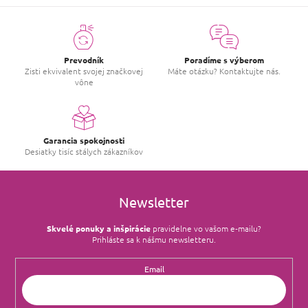
Prevodník
Poradíme s výberom
Zisti ekvivalent svojej značkovej
Máte otázku? Kontaktujte nás.
vône
Garancia spokojnosti
Desiatky tisíc stálych zákazníkov
Newsletter
Skvelé ponuky a inšpirácie
pravidelne vo vašom e‑mailu?
Prihláste sa k nášmu newsletteru.
Email