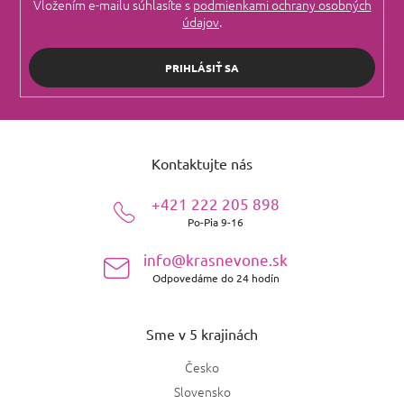
Vložením e-mailu súhlasíte s
podmienkami ochrany osobných
údajov
.
PRIHLÁSIŤ SA
Z
á
Kontaktujte nás
p
ä
+421 222 205 898
t
Po-Pia 9-16
i
e
info@krasnevone.sk
Odpovedáme do 24 hodín
Sme v 5 krajinách
Česko
Slovensko