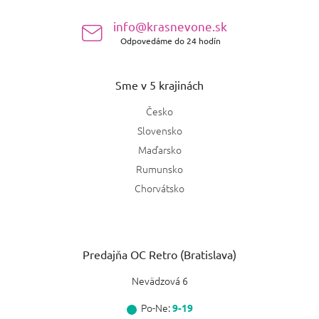
i
e
info@krasnevone.sk
Odpovedáme do 24 hodín
Sme v 5 krajinách
Česko
Slovensko
Maďarsko
Rumunsko
Chorvátsko
Predajňa OC Retro (Bratislava)
Nevädzová 6
Po-Ne:
9-19