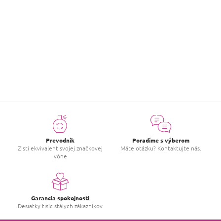
€3,70
Detail
položiek celkom
16
O
v
l
á
d
a
c
Prevodník
Poradíme s výberom
i
Zisti ekvivalent svojej značkovej
Máte otázku? Kontaktujte nás.
vône
e
p
r
v
k
Garancia spokojnosti
y
Desiatky tisíc stálych zákazníkov
v
ý