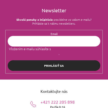
p
i
Newsletter
s
u
Skvelé ponuky a inšpirácie
pravidelne vo vašom e‑mailu?
Prihláste sa k nášmu newsletteru.
Email
Vložením e-mailu súhlasíte s
podmienkami ochrany osobných
údajov
.
PRIHLÁSIŤ SA
Z
á
Kontaktujte nás
p
ä
+421 222 205 898
t
Po-Pia 9-16