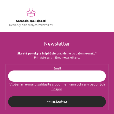
v
ý
p
i
s
Garancia spokojnosti
u
Desiatky tisíc stálych zákazníkov
Newsletter
Skvelé ponuky a inšpirácie
pravidelne vo vašom e‑mailu?
Prihláste sa k nášmu newsletteru.
Email
Vložením e-mailu súhlasíte s
podmienkami ochrany osobných
údajov
.
PRIHLÁSIŤ SA