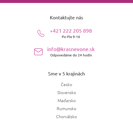
Z
á
Kontaktujte nás
p
ä
+421 222 205 898
t
Po-Pia 9-16
i
e
info@krasnevone.sk
Odpovedáme do 24 hodín
Sme v 5 krajinách
Česko
Slovensko
Maďarsko
Rumunsko
Chorvátsko