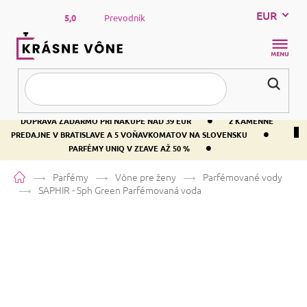
Prejsť
EUR
na
5,0
Prevodník
obsah
NÁKUP
KOŠÍK
•
DOPRAVA ZADARMO PRI NÁKUPE NAD 39 EUR
2 KAMENNÉ
•
PREDAJNE V BRATISLAVE A 5 VOŇAVKOMATOV NA SLOVENSKU
•
PARFÉMY UNIQ V ZĽAVE AŽ 50 %
Domov
Parfémy
Vône pre ženy
Parfémované vody
SAPHIR - Sph Green
Parfémovaná voda
SAPHIR - Sph Green
Parfémovaná
voda
Jablko
Kvetinová
Ovocná
Priemerné
67 hodnotení
Podrobnosti hodnotenia
Značka:
SAPHIR