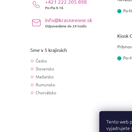
+421 222 205 898
e
Po-Pia 9-16
Po-N
info@krasnevone.sk
Odpovedáme do 24 hodín
Kiosk O
Pribinov
Sme v 5 krajinách
Po–
Česko
Slovensko
Maďarsko
Rumunsko
Chorvátsko
Tento web p
vyjadrujete 