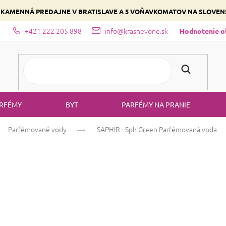
 KAMENNÁ PREDAJNE V BRATISLAVE A 5 VOŇAVKOMATOV NA SLOVE
+421 222 205 898
info@krasnevone.sk
dajne
Zloženie parfémov a druhy vôní
Vyberte si podľa domina
Hodnotenie 
RFÉMY
BYT
PARFÉMY NA PRANIE
Parfémované vody
SAPHIR - Sph Green
Parfémovaná voda
SAPHIR - Sph G
Jablko
Kvetinová
Ovocná
Priemerné
67 hodnotení
Podrobnosti hodn
hodnotenie
produktu