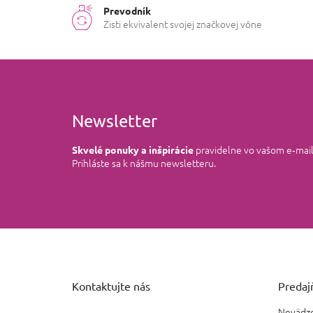
Prevodník
Zisti ekvivalent svojej značkovej vône
Newsletter
pravidelne vo vašom e‑mai
Skvelé ponuky a inšpirácie
Prihláste sa k nášmu newsletteru.
Z
á
p
ä
Kontaktujte nás
Predajň
t
i
Nevädzo