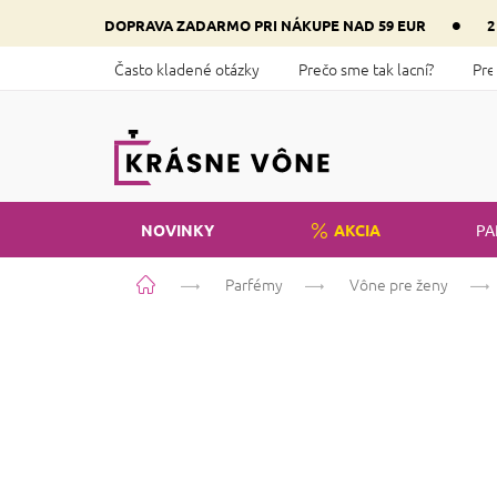
Prejsť
•
DOPRAVA ZADARMO PRI NÁKUPE NAD 59 EUR
2
na
obsah
Často kladené otázky
Prečo sme tak lacní?
Pre
NOVINKY
AKCIA
PA
Domov
Parfémy
Vône pre ženy