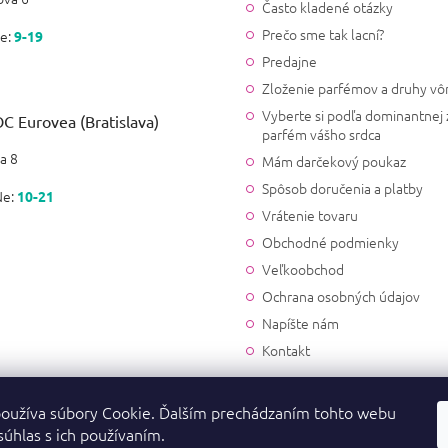
Často kladené otázky
Prečo sme tak lacní?
e:
9-19
Zdenka Sýkorová
Predajne
|
27.11.2023
Hodnotenie produktu je 5 z 5
Zloženie parfémov a druhy vô
Krásna letná vôňa
Vyberte si podľa dominantnej 
C Eurovea (Bratislava)
parfém vášho srdca
Jana
a 8
Mám darčekový poukaz
|
22.6.2023
Hodnotenie produktu je 5 z 5
Spôsob doručenia a platby
Ne:
10-21
Krásna vôňa 🥰
Vrátenie tovaru
Obchodné podmienky
Ingrid Hunáková
Veľkoobchod
|
15.5.2023
Hodnotenie produktu je 5 z 5
Ochrana osobných údajov
Opakovane tuto vonu objedn
Napíšte nám
sebe original. Som spokojna.
Kontakt
Monika
|
oužíva súbory Cookie. Ďalším prechádzaním tohto webu
26.4.2023
Hodnotenie produktu je 4 z 5
súhlas s ich používaním.
Uz dlhsie som planovala skus