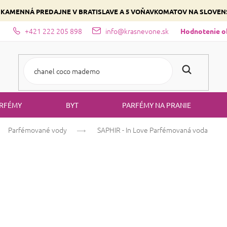
 KAMENNÁ PREDAJNE V BRATISLAVE A 5 VOŇAVKOMATOV NA SLOVE
+421 222 205 898
info@krasnevone.sk
dajne
Zloženie parfémov a druhy vôní
Vyberte si podľa domina
Hodnotenie 
RFÉMY
BYT
PARFÉMY NA PRANIE
Parfémované vody
SAPHIR - In Love
Parfémovaná voda
SAPHIR - In Lov
Jablko
Kvetinová
Ovocná
Priemerné
63 hodnotení
Podrobnosti hodn
hodnotenie
produktu