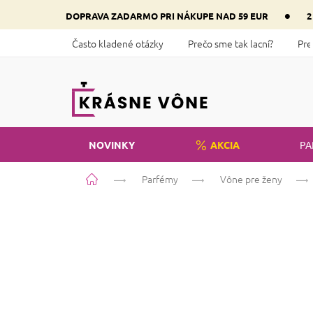
Prejsť
•
DOPRAVA ZADARMO PRI NÁKUPE NAD 59 EUR
2
na
obsah
Často kladené otázky
Prečo sme tak lacní?
Pre
NOVINKY
AKCIA
PA
Domov
Parfémy
Vône pre ženy