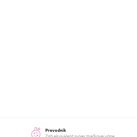
Inšpirovaná
Nina Ricci
značka
:
Pohlavie
:
Ženy
?
Dominantná
Jablko
ingrediencia
:
Kvetinová
,
Ovocná
,
Druh vône
:
Citrusová
,
Sladká
Ročné
Celý rok
obdobie
:
Prevodník
Zisti ekvivalent svojej značkovej vône