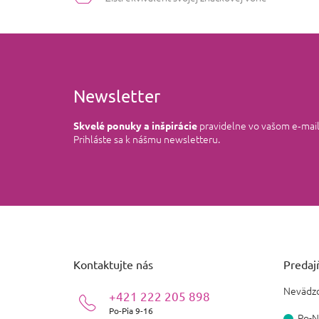
Newsletter
pravidelne vo vašom e‑mai
Skvelé ponuky a inšpirácie
Prihláste sa k nášmu newsletteru.
Z
á
p
ä
Kontaktujte nás
Predajň
t
i
Nevädzo
+421 222 205 898
e
Po-Pia 9-16
Po-N