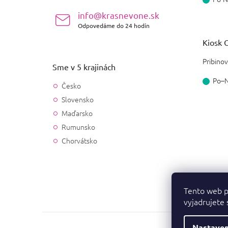
info@krasnevone.sk
Odpovedáme do 24 hodín
Kiosk O
Pribinov
Sme v 5 krajinách
Po–
Česko
Slovensko
Maďarsko
Rumunsko
Chorvátsko
Tento web p
vyjadrujete 
Nastaven