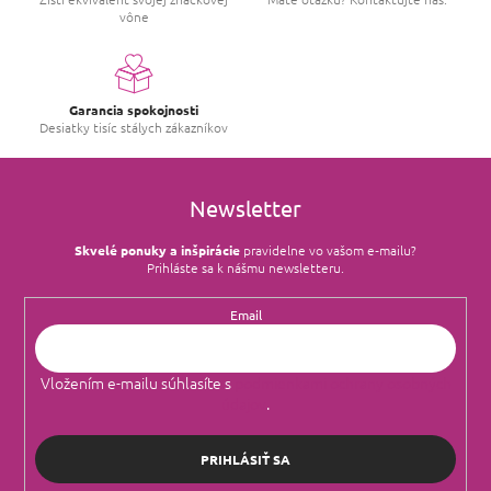
y
vône
v
ý
p
i
s
Garancia spokojnosti
u
Desiatky tisíc stálych zákazníkov
Newsletter
Skvelé ponuky a inšpirácie
pravidelne vo vašom e‑mailu?
Prihláste sa k nášmu newsletteru.
Email
Vložením e-mailu súhlasíte s
podmienkami ochrany osobných
údajov
.
PRIHLÁSIŤ SA