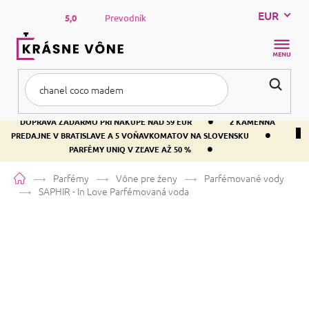
Prejsť
EUR
na
5,0
Prevodník
obsah
NÁKUP
KOŠÍK
•
DOPRAVA ZADARMO PRI NÁKUPE NAD 59 EUR
2 KAMENNÁ
•
PREDAJNE V BRATISLAVE A 5 VOŇAVKOMATOV NA SLOVENSKU
•
PARFÉMY UNIQ V ZĽAVE AŽ 50 %
Domov
Parfémy
Vône pre ženy
Parfémované vody
SAPHIR - In Love
Parfémovaná voda
SAPHIR - In Love
Parfémovaná
voda
Jablko
Kvetinová
Ovocná
Priemerné
63 hodnotení
Podrobnosti hodnotenia
Značka:
SAPHIR