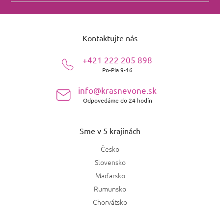
Z
á
Kontaktujte nás
p
ä
+421 222 205 898
t
Po-Pia 9-16
i
e
info@krasnevone.sk
Odpovedáme do 24 hodín
Sme v 5 krajinách
Česko
Slovensko
Maďarsko
Rumunsko
Chorvátsko