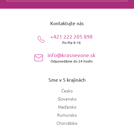
Z
á
Kontaktujte nás
p
ä
+421 222 205 898
t
Po-Pia 9-16
i
e
info@krasnevone.sk
Odpovedáme do 24 hodín
Sme v 5 krajinách
Česko
Slovensko
Maďarsko
Rumunsko
Chorvátsko