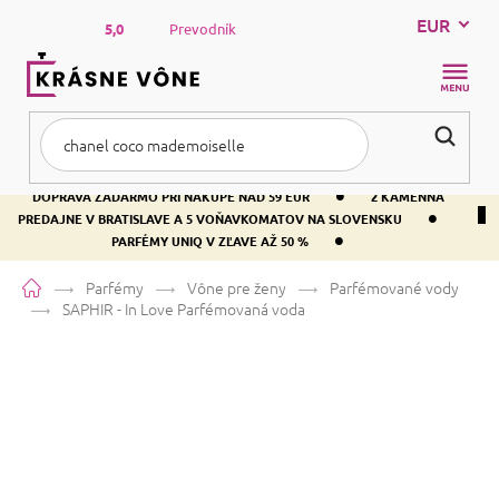
Prejsť
EUR
na
5,0
Prevodník
obsah
NÁKUP
KOŠÍK
•
DOPRAVA ZADARMO PRI NÁKUPE NAD 59 EUR
2 KAMENNÁ
•
PREDAJNE V BRATISLAVE A 5 VOŇAVKOMATOV NA SLOVENSKU
•
PARFÉMY UNIQ V ZĽAVE AŽ 50 %
Domov
Parfémy
Vône pre ženy
Parfémované vody
SAPHIR - In Love
Parfémovaná voda
SAPHIR - In Love
Parfémovaná
voda
Jablko
Kvetinová
Ovocná
Priemerné
63 hodnotení
Podrobnosti hodnotenia
Značka:
SAPHIR