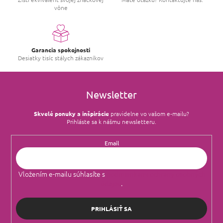
y
vône
v
ý
p
i
s
Garancia spokojnosti
u
Desiatky tisíc stálych zákazníkov
Newsletter
Skvelé ponuky a inšpirácie
pravidelne vo vašom e‑mailu?
Prihláste sa k nášmu newsletteru.
Email
Vložením e-mailu súhlasíte s
podmienkami ochrany osobných
údajov
.
PRIHLÁSIŤ SA