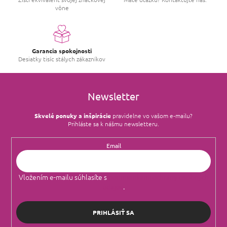
y
vône
v
ý
p
i
s
Garancia spokojnosti
u
Desiatky tisíc stálych zákazníkov
Newsletter
Skvelé ponuky a inšpirácie
pravidelne vo vašom e‑mailu?
Prihláste sa k nášmu newsletteru.
Email
Vložením e-mailu súhlasíte s
podmienkami ochrany osobných
údajov
.
PRIHLÁSIŤ SA