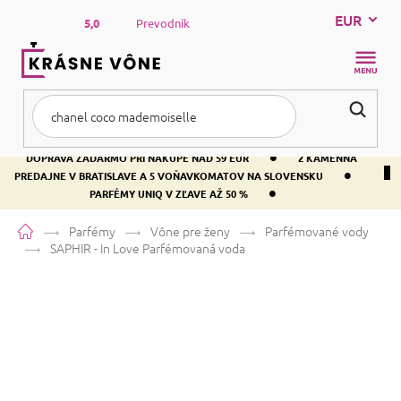
Prejsť
EUR
na
5,0
Prevodník
obsah
NÁKUP
KOŠÍK
•
DOPRAVA ZADARMO PRI NÁKUPE NAD 59 EUR
2 KAMENNÁ
•
PREDAJNE V BRATISLAVE A 5 VOŇAVKOMATOV NA SLOVENSKU
•
PARFÉMY UNIQ V ZĽAVE AŽ 50 %
Domov
Parfémy
Vône pre ženy
Parfémované vody
SAPHIR - In Love
Parfémovaná voda
SAPHIR - In Love
Parfémovaná
voda
Jablko
Kvetinová
Ovocná
Priemerné
63 hodnotení
Podrobnosti hodnotenia
Značka:
SAPHIR