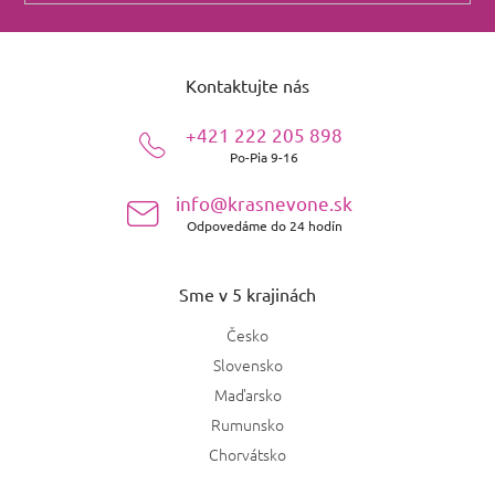
Z
á
Kontaktujte nás
p
ä
+421 222 205 898
t
Po-Pia 9-16
i
e
info@krasnevone.sk
Odpovedáme do 24 hodín
Sme v 5 krajinách
Česko
Slovensko
Maďarsko
Rumunsko
Chorvátsko