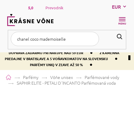
Prejsť
EUR
na
5,0
Prevodník
obsah
NÁKUP
KOŠÍK
•
DOPRAVA ZADARMO PRI NÁKUPE NAD 59 EUR
2 KAMENNÁ
•
PREDAJNE V BRATISLAVE A 5 VOŇAVKOMATOV NA SLOVENSKU
•
PARFÉMY UNIQ V ZĽAVE AŽ 50 %
Domov
Parfémy
Vôňe unisex
Parfémované vody
SAPHIR ELITE - PETALI D´INCANTO
Parfémovaná voda
SAPHIR ELITE - PETALI D
´INCANTO
Parfémovaná voda
Vanilka
Sladká
Pižmová
Priemerné
4 hodnotenia
Podrobnosti hodnotenia
Značka:
SAPHIR