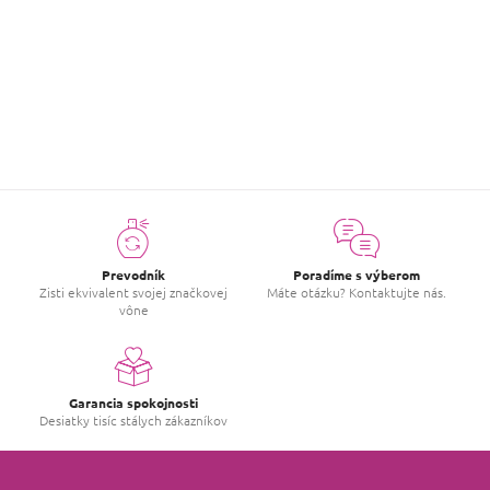
just wau! prekrasna vona ✨❤️
ZOBRAZIŤ VIAC HODNOTENIA
Prevodník
Poradíme s výberom
Zisti ekvivalent svojej značkovej
Máte otázku? Kontaktujte nás.
vône
Garancia spokojnosti
Desiatky tisíc stálych zákazníkov