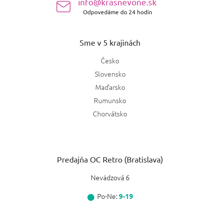
info@krasnevone.sk
Odpovedáme do 24 hodín
Sme v 5 krajinách
Česko
Slovensko
Maďarsko
Rumunsko
Chorvátsko
Predajňa OC Retro (Bratislava)
Nevädzová 6
Po-Ne:
9-19