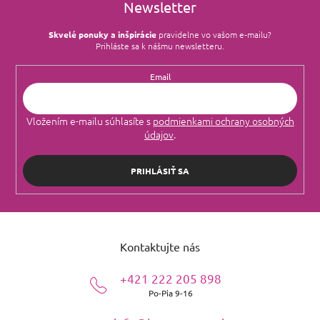
Newsletter
Skvelé ponuky a inšpirácie
pravidelne vo vašom e‑mailu?
Prihláste sa k nášmu newsletteru.
Email
Vložením e-mailu súhlasíte s
podmienkami ochrany osobných
údajov
.
PRIHLÁSIŤ SA
Z
á
Kontaktujte nás
p
ä
+421 222 205 898
t
Po-Pia 9-16
i
e