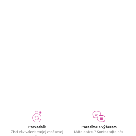
Parfémovaná voda
UTUR ELIXIR - PEARL
€21,99
Detail
položiek celkom
12
O
v
l
á
d
a
c
Prevodník
Poradíme s výberom
i
Zisti ekvivalent svojej značkovej
Máte otázku? Kontaktujte nás.