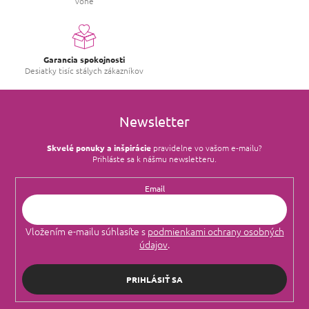
vône
e
p
r
v
k
Garancia spokojnosti
y
Desiatky tisíc stálych zákazníkov
v
ý
p
i
Newsletter
s
u
Skvelé ponuky a inšpirácie
pravidelne vo vašom e‑mailu?
Prihláste sa k nášmu newsletteru.
Email
Vložením e-mailu súhlasíte s
podmienkami ochrany osobných
údajov
.
PRIHLÁSIŤ SA