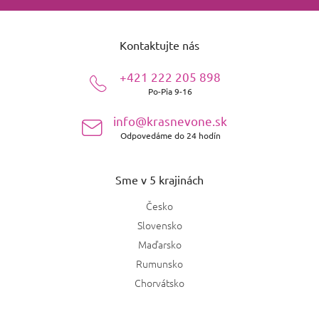
Z
á
Kontaktujte nás
p
ä
+421 222 205 898
t
Po-Pia 9-16
i
e
info@krasnevone.sk
Odpovedáme do 24 hodín
Sme v 5 krajinách
Česko
Slovensko
Maďarsko
Rumunsko
Chorvátsko