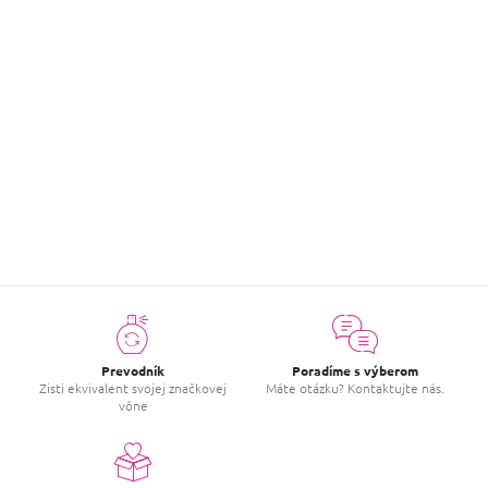
Hodnotenie tovaru
Buďte prvý, kto napíše príspevok k tejto položke.
PRIDAŤ HODNOTENIE
Prevodník
Poradíme s výberom
Zisti ekvivalent svojej značkovej
Máte otázku? Kontaktujte nás.
vône