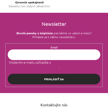
Garancia spokojnosti
Desiatky tisíc stálych zákazníkov
Newsletter
Skvelé ponuky a inšpirácie
pravidelne vo vašom e‑mailu?
Prihláste sa k nášmu newsletteru.
Email
Vložením e-mailu súhlasíte s
podmienkami ochrany osobných
údajov
.
PRIHLÁSIŤ SA
Z
á
Kontaktujte nás
p