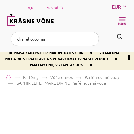
Prejsť
EUR
na
5,0
Prevodník
obsah
NÁKUP
KOŠÍK
•
DOPRAVA ZADARMO PRI NÁKUPE NAD 59 EUR
2 KAMENNÁ
•
PREDAJNE V BRATISLAVE A 5 VOŇAVKOMATOV NA SLOVENSKU
•
PARFÉMY UNIQ V ZĽAVE AŽ 50 %
Domov
Parfémy
Vôňe unisex
Parfémované vody
SAPHIR ELITE - MARE DIVINO
Parfémovaná voda
SAPHIR ELITE - MARE DIVINO
Parfémovaná voda
Pižmo
Citrusová
Drevitá
Priemerné
Neohodnotené
Podrobnosti hodnotenia
Značka:
SAPHIR