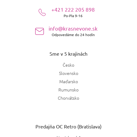
ä
+421 222 205 898
t
Po-Pia 9-16
i
e
info@krasnevone.sk
Odpovedáme do 24 hodín
Sme v 5 krajinách
Česko
Slovensko
Maďarsko
Rumunsko
Chorvátsko
Predajňa OC Retro (Bratislava)